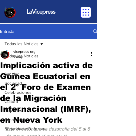
LaVicepress
Entrada
Todas las Noticias
vicepress org
Todas las Noticias
7 may
Implicación activa de
Política
Guinea Ecuatorial en
Sanidad
Sociedad
el 2° Foro de Examen
Celebraciones
de la Migración
Cultura
Internacional (IMRF),
Deportes
en Nueva York
Economia
Seguridad y Defensa
Este evento, que se desarrolla del 5 al 8 