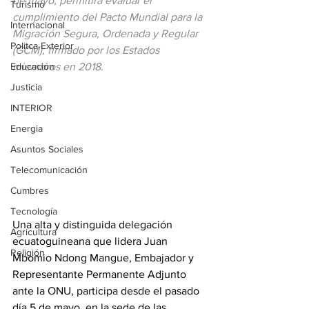
de mayo, permitirá evaluar el 
Turismo
cumplimiento del Pacto Mundial para la 
Internacional
Migración Segura, Ordenada y Regular 
Politca Exterior
(GCM), firmado por los Estados 
Educación
miembros en 2018.
Justicia
INTERIOR
Energia
Asuntos Sociales
Telecomunicación
Cumbres
Tecnología
Una alta y distinguida delegación 
Agricultura
ecuatoguineana que lidera Juan 
Religión
Mbomio Ndong Mangue, Embajador y 
Representante Permanente Adjunto 
ante la ONU, participa desde el pasado 
día 5 de mayo, en la sede de las 