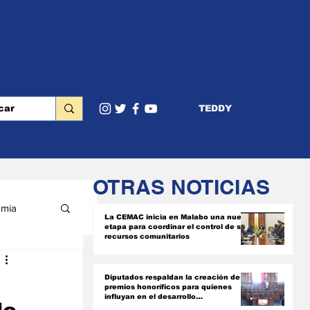
TEDDY
OTRAS NOTICIAS
mia
La CEMAC inicia en Malabo una nueva
etapa para coordinar el control de sus
recursos comunitarios
RIOR
Diputados respaldan la creación de
premios honoríficos para quienes
influyan en el desarrollo
socioeconómico del país