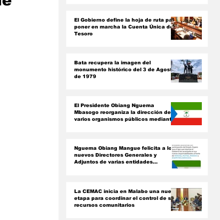
de
ón
El Gobierno define la hoja de ruta para
poner en marcha la Cuenta Única del
 
Tesoro
Bata recupera la imagen del
monumento histórico del 3 de Agosto
de 1979
El Presidente Obiang Nguema
Mbasogo reorganiza la dirección de
varios organismos públicos mediante
nuevos decretos presidenciales
Nguema Obiang Mangue felicita a los
nuevos Directores Generales y
Adjuntos de varias entidades
paraestatales
La CEMAC inicia en Malabo una nueva
etapa para coordinar el control de sus
recursos comunitarios