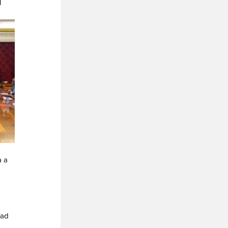
 
 a 
dad 