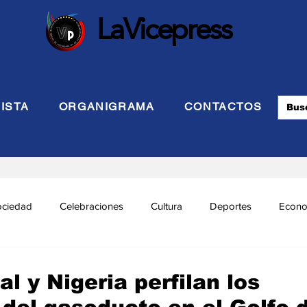
LaVicepress
ISTA
ORGANIGRAMA
CONTACTOS
ociedad
Celebraciones
Cultura
Deportes
Econo
cional
Politca Exterior
Educación
Justicia
INTE
l y Nigeria perfilan los