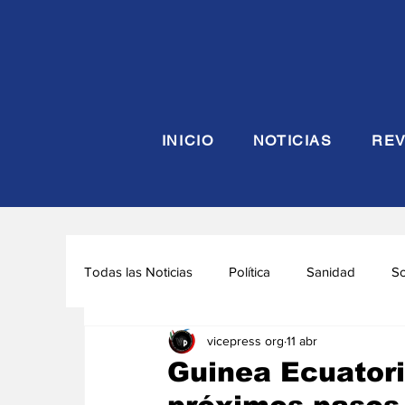
INICIO
NOTICIAS
REV
Todas las Noticias
Política
Sanidad
S
vicepress org
11 abr
Seguridad y Defensa
Turismo
Interna
Guinea Ecuatoria