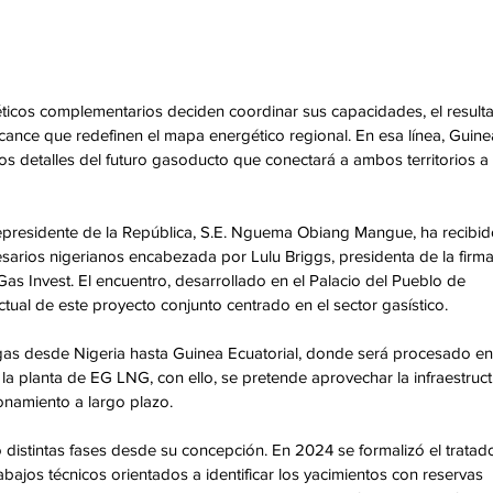
icos complementarios deciden coordinar sus capacidades, el result
cance que redefinen el mapa energético regional. En esa línea, Guine
los detalles del futuro gasoducto que conectará a ambos territorios a 
icepresidente de la República, S.E. Nguema Obiang Mangue, ha recibid
arios nigerianos encabezada por Lulu Briggs, presidenta de la firma
as Invest. El encuentro, desarrollado en el Palacio del Pueblo de 
tual de este proyecto conjunto centrado en el sector gasístico. 
 gas desde Nigeria hasta Guinea Ecuatorial, donde será procesado en 
a planta de EG LNG, con ello, se pretende aprovechar la infraestruct
onamiento a largo plazo. 
 distintas fases desde su concepción. En 2024 se formalizó el tratad
abajos técnicos orientados a identificar los yacimientos con reservas 