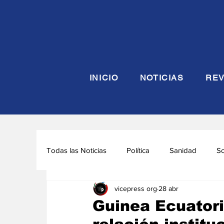
INICIO
NOTICIAS
REV
Todas las Noticias
Política
Sanidad
S
vicepress org
28 abr
Seguridad y Defensa
Turismo
Interna
Guinea Ecuatori