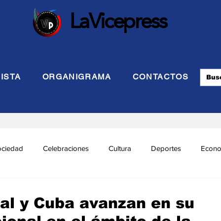
LaVicepress
ISTA
ORGANIGRAMA
CONTACTOS
ociedad
Celebraciones
Cultura
Deportes
Econo
cional
Politca Exterior
Educación
Justicia
INTE
al y Cuba avanzan en su