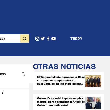
TEDDY
OTRAS NOTICIAS
mia
El Vicepresidente agradece a China
su apoyo en la operación de
búsqueda del helicóptero militar
siniestrado
RIOR
Guinea Ecuatorial impulsa un plan
integral para garantizar el futuro de
Ceiba Intercontinental