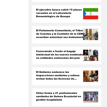
ón
El ejecutivo busca cubrir 15 plazas
vacantes en el Laboratorio
Bromatológico de Basupú
El Parlamento Comunitario, el Tribunal
de Cuentas y la Comisión de la CEMAC
acuerdan armonizar sus instrumentos
jurídicos
Conociendo a fondo el bagaje
intelectual de los nuevos nombrados
en entidades autónomas del país ‎
El Gobierno endurece las
inspecciones sanitarias y ordena
revisar todas las licencias de
farmacias y clínicas
China forma a 21 profesionales
sanitarios de Guinea Ecuatorial en
gestión hospitalaria