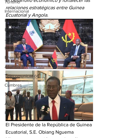
el desarrollo económico y fortalecer las 
Turismo
relaciones estratégicas entre Guinea 
Internacional
Ecuatorial y Angola.
Politca Exterior
Educación
Justicia
INTERIOR
Energia
Asuntos Sociales
Telecomunicación
Cumbres
Tecnología
Agricultura
Religión
El Presidente de la República de Guinea 
Ecuatorial, S.E. Obiang Nguema 