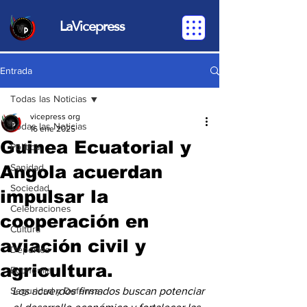
LaVicepress
Entrada
Todas las Noticias
vicepress org
Todas las Noticias
16 ene 2025
Guinea Ecuatorial y
Política
Angola acuerdan
Sanidad
Sociedad
impulsar la
Celebraciones
cooperación en
Cultura
aviación civil y
Deportes
agricultura.
Economia
Seguridad y Defensa
Los acuerdos firmados buscan potenciar 