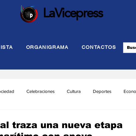
LaVicepress
ISTA
ORGANIGRAMA
CONTACTOS
ociedad
Celebraciones
Cultura
Deportes
Econo
cional
Politca Exterior
Educación
Justicia
INTE
al traza una nueva etapa