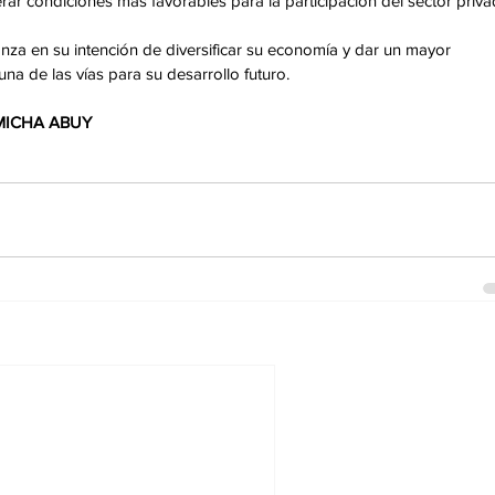
ar condiciones más favorables para la participación del sector priva
nza en su intención de diversificar su economía y dar un mayor 
a de las vías para su desarrollo futuro. 
 MICHA ABUY 