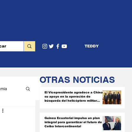
TEDDY
OTRAS NOTICIAS
mia
El Vicepresidente agradece a China
su apoyo en la operación de
búsqueda del helicóptero militar
siniestrado
RIOR
Guinea Ecuatorial impulsa un plan
integral para garantizar el futuro de
Ceiba Intercontinental