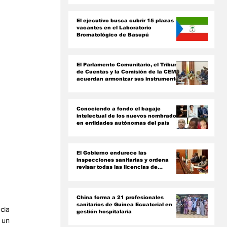
ón
El ejecutivo busca cubrir 15 plazas
vacantes en el Laboratorio
Bromatológico de Basupú
El Parlamento Comunitario, el Tribunal
de Cuentas y la Comisión de la CEMAC
acuerdan armonizar sus instrumentos
jurídicos
Conociendo a fondo el bagaje
intelectual de los nuevos nombrados
en entidades autónomas del país ‎
El Gobierno endurece las
inspecciones sanitarias y ordena
revisar todas las licencias de
farmacias y clínicas
China forma a 21 profesionales
sanitarios de Guinea Ecuatorial en
cia 
gestión hospitalaria
 un 