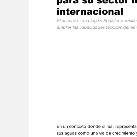
para su sector 
Energia
Asuntos Sociales
Telecomuni
internacional
El acuerdo con Lloyd’s Register permitirá
ampliar las capacidades técnicas del ámb
En un contexto donde el mar representa 
sus aguas como una vía de crecimiento y 