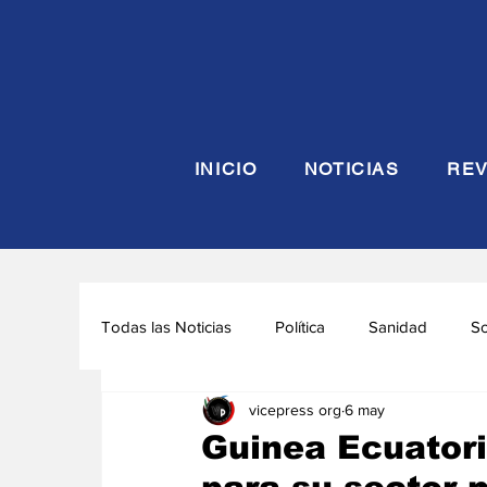
INICIO
NOTICIAS
REV
Todas las Noticias
Política
Sanidad
S
vicepress org
6 may
Seguridad y Defensa
Turismo
Interna
Guinea Ecuatori