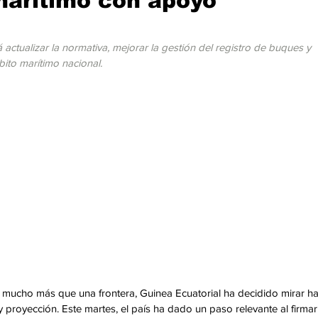
marítimo con apoyo
cación
Cumbres
Tecnología
Agricultura
Religi
 actualizar la normativa, mejorar la gestión del registro de buques y 
ito marítimo nacional.
mucho más que una frontera, Guinea Ecuatorial ha decidido mirar ha
proyección. Este martes, el país ha dado un paso relevante al firmar