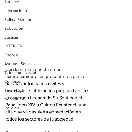
Turismo
Internacional
Politca Exterior
Educación
Justicia
INTERIOR
Energia
Asuntos Sociales
Con la mirada puesta en un 
Telecomunicación
acontecimiento sin precedentes para el 
Cumbres
país, las autoridades civiles y 
Tecnología
eclesiásticas ultiman los preparativos de 
la esperada llegada de Su Santidad el 
Agricultura
Papa León XIV a Guinea Ecuatorial, una 
Religión
cita que ya despierta expectación en 
todos los sectores de la sociedad. 