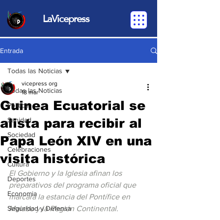
LaVicepress
Entrada
Todas las Noticias
vicepress org
Todas las Noticias
18 mar
Guinea Ecuatorial se
Política
alista para recibir al
Sanidad
Sociedad
Papa León XIV en una
Celebraciones
visita histórica
Cultura
El Gobierno y la Iglesia afinan los 
Deportes
preparativos del programa oficial que 
Economia
marcará la estancia del Pontífice en 
Seguridad y Defensa
Malabo y la Región Continental.