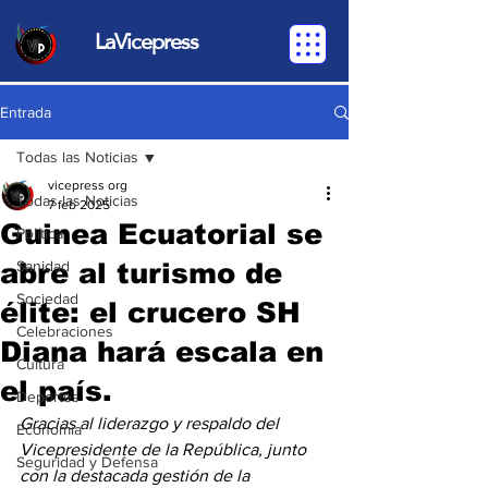
LaVicepress
Entrada
Todas las Noticias
vicepress org
Todas las Noticias
7 feb 2025
Guinea Ecuatorial se
Política
abre al turismo de
Sanidad
Sociedad
élite: el crucero SH
Celebraciones
Diana hará escala en
Cultura
el país.
Deportes
Gracias al liderazgo y respaldo del 
Economia
Vicepresidente de la República, junto 
Seguridad y Defensa
con la destacada gestión de la 