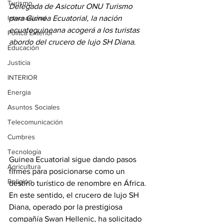
Turismo
Delegada de Asicotur ONU Turismo 
Internacional
para Guinea Ecuatorial, la nación 
ecuatoguineana acogerá a los turistas 
Politca Exterior
abordo del crucero de lujo SH Diana.
Educación
Justicia
INTERIOR
Energia
Asuntos Sociales
Telecomunicación
Cumbres
Tecnología
Guinea Ecuatorial sigue dando pasos 
Agricultura
firmes para posicionarse como un 
Religión
destino turístico de renombre en África. 
En este sentido, el crucero de lujo SH 
Diana, operado por la prestigiosa 
compañía Swan Hellenic, ha solicitado 