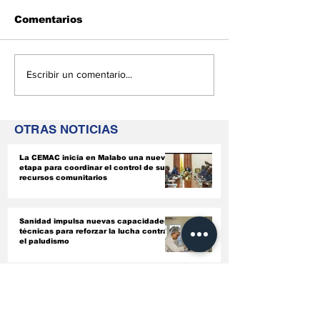
Comentarios
Sanidad impulsa
Guinea Ecuat
Escribir un comentario...
nuevas capacidades
obtiene finan
técnicas para
de BADEA par
reforzar la lucha
electrificació
OTRAS NOTICIAS
contra el paludismo
urbanización
Ciudad de La
La CEMAC inicia en Malabo una nueva
etapa para coordinar el control de sus
recursos comunitarios
Sanidad impulsa nuevas capacidades
técnicas para reforzar la lucha contra
el paludismo
Guinea Ecuatorial obtiene financiación
de BADEA para la electrificación y
urbanización de Ciudad de La Paz