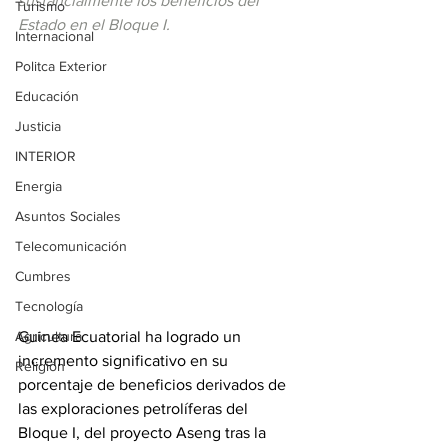
sustancialmente los beneficios del 
Turismo
Estado en el Bloque I.
Internacional
Politca Exterior
Educación
Justicia
INTERIOR
Energia
Asuntos Sociales
Telecomunicación
Cumbres
Tecnología
Guinea Ecuatorial ha logrado un 
Agricultura
incremento significativo en su 
Religión
porcentaje de beneficios derivados de 
las exploraciones petrolíferas del 
Bloque I, del proyecto Aseng tras la 