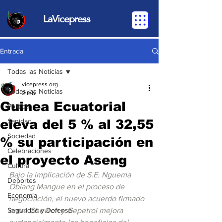
LaVicepress
Entrada
Todas las Noticias
vicepress org
Todas las Noticias
2 feb
Guinea Ecuatorial
Política
eleva del 5 % al 32,55
Sanidad
Sociedad
% su participación en
Celebraciones
el proyecto Aseng
Cultura
Bajo la implicación de S.E. Nguema 
Deportes
Obiang Mangue en el proceso de 
Economia
negociación, el nuevo acuerdo firmado 
Seguridad y Defensa
entre Chevron y Gepetrol mejora 