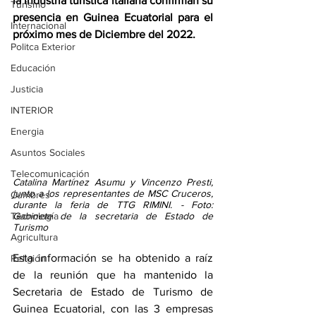
la industria turística italiana confirman su 
Turismo
presencia en Guinea Ecuatorial para el 
Internacional
próximo mes de Diciembre del 2022.
Politca Exterior
Educación
Justicia
INTERIOR
Energia
Asuntos Sociales
Telecomunicación
Catalina Martínez Asumu y Vincenzo Presti, 
junto a los representantes de MSC Cruceros, 
Cumbres
durante la feria de TTG RIMINI. - Foto: 
Tecnología
Gabinete de la secretaria de Estado de 
Turismo
Agricultura
Esta información se ha obtenido a raíz 
Religión
de la reunión que ha mantenido la 
Secretaria de Estado de Turismo de 
Guinea Ecuatorial, con las 3 empresas 