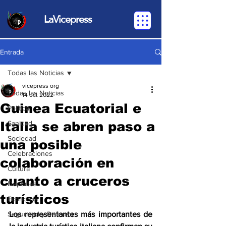
LaVicepress
Entrada
Todas las Noticias
vicepress org
Todas las Noticias
14 oct 2022
Guinea Ecuatorial e
Política
Italia se abren paso a
Sanidad
Sociedad
una posible
Celebraciones
colaboración en
Cultura
cuanto a cruceros
Deportes
turísticos
Economia
Seguridad y Defensa
Los representantes más importantes de 