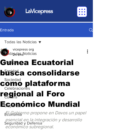
LaVicepress
Entrada
Todas las Noticias
vicepress org
Todas las Noticias
24 ene
Guinea Ecuatorial
Política
busca consolidarse
Sanidad
Sociedad
como plataforma
Celebraciones
regional al Foro
Cultura
Económico Mundial
Deportes
El Gobierno propone en Davos un papel 
Economia
esencial en la integración y desarrollo 
Seguridad y Defensa
económico subregional.