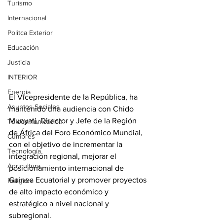
Turismo
Internacional
Politca Exterior
Educación
Justicia
INTERIOR
Energia
El Vicepresidente de la República, ha 
Asuntos Sociales
mantenido una audiencia con Chido 
Munyati, Director y Jefe de la Región 
Telecomunicación
de África del Foro Económico Mundial, 
Cumbres
con el objetivo de incrementar la 
Tecnología
integración regional, mejorar el 
Agricultura
posicionamiento internacional de 
Guinea Ecuatorial y promover proyectos 
Religión
de alto impacto económico y 
estratégico a nivel nacional y 
subregional. 