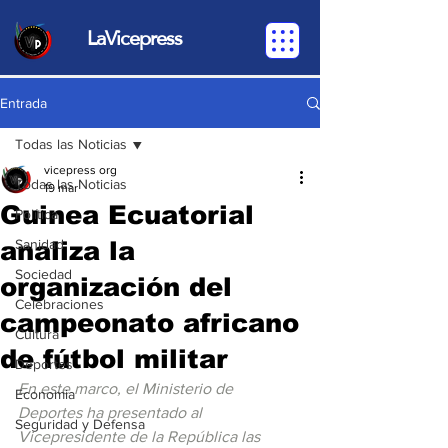
LaVicepress
Entrada
Todas las Noticias
vicepress org
Todas las Noticias
19 mar
Guinea Ecuatorial
Política
analiza la
Sanidad
Sociedad
organización del
Celebraciones
campeonato africano
Cultura
de fútbol militar
Deportes
En este marco, el Ministerio de 
Economia
Deportes ha presentado al 
Seguridad y Defensa
Vicepresidente de la República las 