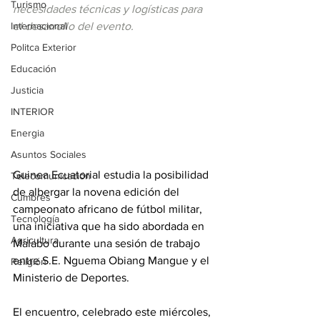
Turismo
necesidades técnicas y logísticas para 
Internacional
el desarrollo del evento.
Politca Exterior
Educación
Justicia
INTERIOR
Energia
Asuntos Sociales
Guinea Ecuatorial estudia la posibilidad 
Telecomunicación
de albergar la novena edición del 
Cumbres
campeonato africano de fútbol militar, 
Tecnología
una iniciativa que ha sido abordada en 
Agricultura
Malabo durante una sesión de trabajo 
entre S.E. Nguema Obiang Mangue y el 
Religión
Ministerio de Deportes.
El encuentro, celebrado este miércoles, 