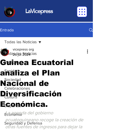
LaVicepress
Entrada
Todas las Noticias
vicepress org
Todas las Noticias
26 jul 2024
Guinea Ecuatorial
Política
analiza el Plan
Sanidad
Sociedad
Nacional de
Celebraciones
Diversificación
Cultura
Económica.
Deportes
La agenda del gobierno 
Economia
ecuatoguineano recoge la creación de 
Seguridad y Defensa
otras fuentes de ingresos para dejar la 