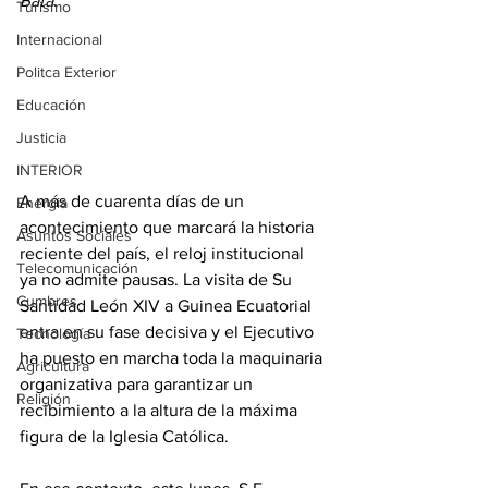
Bata.
Turismo
Internacional
Politca Exterior
Educación
Justicia
INTERIOR
A más de cuarenta días de un 
Energia
acontecimiento que marcará la historia 
Asuntos Sociales
reciente del país, el reloj institucional 
Telecomunicación
ya no admite pausas. La visita de Su 
Cumbres
Santidad León XIV a Guinea Ecuatorial 
entra en su fase decisiva y el Ejecutivo 
Tecnología
ha puesto en marcha toda la maquinaria 
Agricultura
organizativa para garantizar un 
Religión
recibimiento a la altura de la máxima 
figura de la Iglesia Católica. 