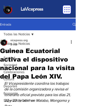
LaVicepress
Entrada
Todas las Noticias
vicepress org
Todas las Noticias
3 mar
Guinea Ecuatorial
Política
activa el dispositivo
Sanidad
Sociedad
nacional para la visita
Celebraciones
del Papa León XIV.
Cultura
El Vicepresidente coordina los trabajos 
Deportes
de la comisión organizadora y revisa el 
Economia
itinerario oficial previsto para los días 21, 
Seguridad y Defensa
22 y 23 de abril en Malabo, Mongomo y 