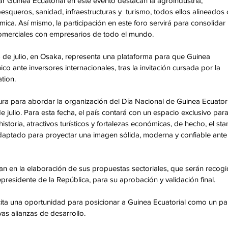
r Guinea Ecuatorial en este evento destacan la agroindustria, 
esqueros, sanidad, infraestructuras y  turismo, todos ellos alineados 
mica. Así mismo, la participación en este foro servirá para consolidar 
comerciales con empresarios de todo el mundo. 
6 de julio, en Osaka, representa una plataforma para que Guinea 
 ante inversores internacionales, tras la invitación cursada por la 
ion. 
ura para abordar la organización del Día Nacional de Guinea Ecuatori
 julio. Para esta fecha, el país contará con un espacio exclusivo para
historia, atractivos turísticos y fortalezas económicas, de hecho, el sta
adaptado para proyectar una imagen sólida, moderna y confiable ante 
n en la elaboración de sus propuestas sectoriales, que serán recogi
epresidente de la República, para su aprobación y validación final. 
ita una oportunidad para posicionar a Guinea Ecuatorial como un paí
as alianzas de desarrollo. 