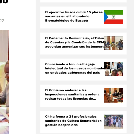
po
ón
El ejecutivo busca cubrir 15 plazas
vacantes en el Laboratorio
no 
Bromatológico de Basupú
El Parlamento Comunitario, el Tribunal
de Cuentas y la Comisión de la CEMAC
acuerdan armonizar sus instrumentos
jurídicos
Conociendo a fondo el bagaje
intelectual de los nuevos nombrados
en entidades autónomas del país ‎
El Gobierno endurece las
inspecciones sanitarias y ordena
revisar todas las licencias de
farmacias y clínicas
China forma a 21 profesionales
sanitarios de Guinea Ecuatorial en
gestión hospitalaria