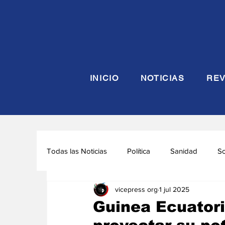
INICIO
NOTICIAS
REV
Todas las Noticias
Política
Sanidad
S
vicepress org
1 jul 2025
Seguridad y Defensa
Turismo
Interna
Guinea Ecuatori