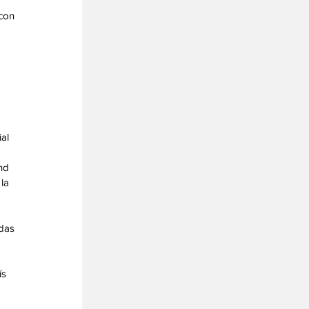
con 
al 
 
nd 
la 
das 
s 