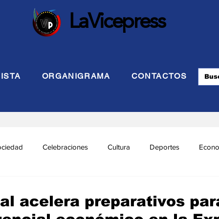
LaVicepress
ISTA
ORGANIGRAMA
CONTACTOS
ociedad
Celebraciones
Cultura
Deportes
Econo
cional
Politca Exterior
Educación
Justicia
INTE
al acelera preparativos par