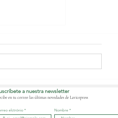
mplicación activa de
CCEI BANK GE SA en la
onmemoración del 47°
uscríbete a nuestra newsletter
niversario del Golpe
e Libertad ‎
cibe en tu correo las últimas novedades de Lavicepress
rreo elctrónio
Nombre