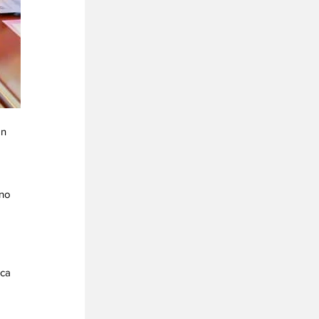
n 
no 
ca 