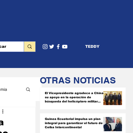
TEDDY
OTRAS NOTICIAS
mia
El Vicepresidente agradece a China
su apoyo en la operación de
búsqueda del helicóptero militar
siniestrado
RIOR
a
Guinea Ecuatorial impulsa un plan
integral para garantizar el futuro de
Ceiba Intercontinental