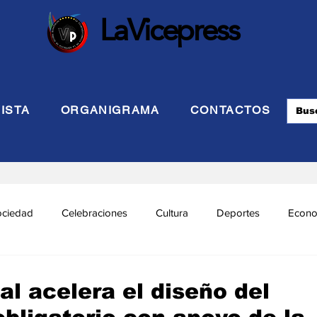
LaVicepress
ISTA
ORGANIGRAMA
CONTACTOS
ociedad
Celebraciones
Cultura
Deportes
Econo
cional
Politca Exterior
Educación
Justicia
INTE
al acelera el diseño del