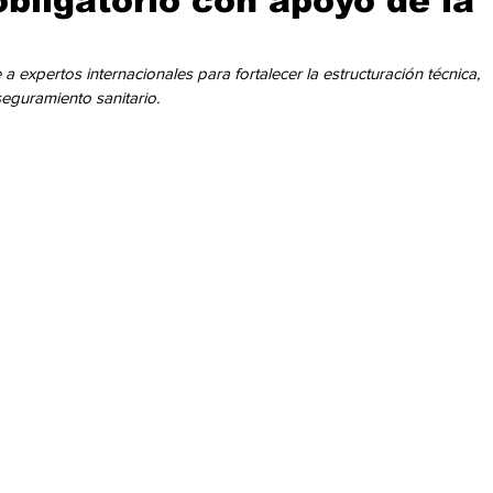
bligatorio con apoyo de la
cación
Cumbres
Tecnología
Agricultura
Religi
 expertos internacionales para fortalecer la estructuración técnica, 
eguramiento sanitario.