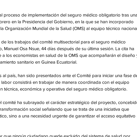
l proceso de implementación del seguro médico obligatorio tras una
brero en la Presidencia del Gobierno, en la que se han incorporado 
 la Organización Mundial de la Salud (OMS) al equipo técnico nacional
e los trabajos del comité multisectorial para el seguro médico 
ro, Manuel Osa Nsue, 44 días después de su última sesión. La cita ha 
e a los economistas en salud de la OMS que acompañarán el diseño y
miento sanitario en Guinea Ecuatorial.
 al país, han sido presentados ante el Comité para iniciar una fase d
 labor consistirá en trabajar de manera coordinada con el equipo 
ión técnica, económica y operativa del seguro médico obligatorio.
el comité ha subrayado el carácter estratégico del proyecto, concebid
ransformación social señalando que se trata de una iniciativa que 
co, sino a una necesidad urgente de garantizar el acceso equitativo 
ar que ningún ciudadano quede excluido del sistema de salud por 