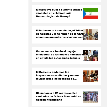
ón
El ejecutivo busca cubrir 15 plazas
vacantes en el Laboratorio
Bromatológico de Basupú
El Parlamento Comunitario, el Tribunal
de Cuentas y la Comisión de la CEMAC
acuerdan armonizar sus instrumentos
jurídicos
Conociendo a fondo el bagaje
intelectual de los nuevos nombrados
en entidades autónomas del país ‎
El Gobierno endurece las
inspecciones sanitarias y ordena
revisar todas las licencias de
farmacias y clínicas
China forma a 21 profesionales
sanitarios de Guinea Ecuatorial en
gestión hospitalaria