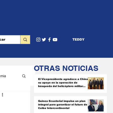
TEDDY
OTRAS NOTICIAS
mia
El Vicepresidente agradece a China
su apoyo en la operación de
búsqueda del helicóptero militar
siniestrado
RIOR
Guinea Ecuatorial impulsa un plan
integral para garantizar el futuro de
Ceiba Intercontinental