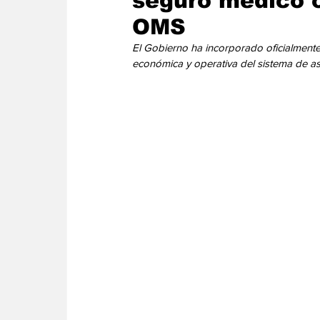
seguro médico o
Energia
Asuntos Sociales
Telecomuni
OMS
El Gobierno ha incorporado oficialmente a
económica y operativa del sistema de as