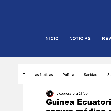
INICIO
NOTICIAS
REV
Todas las Noticias
Política
Sanidad
S
vicepress org
21 feb
Seguridad y Defensa
Turismo
Interna
Guinea Ecuatori