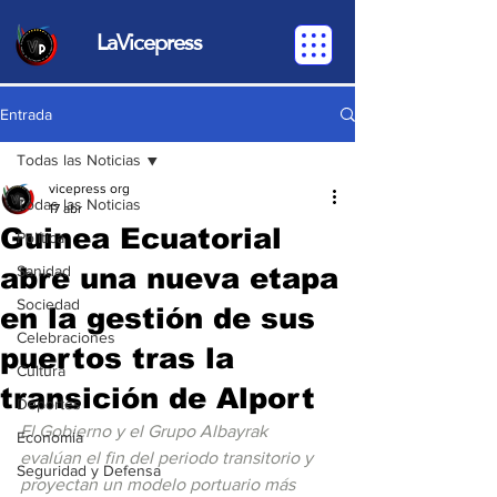
LaVicepress
Entrada
Todas las Noticias
vicepress org
Todas las Noticias
17 abr
Guinea Ecuatorial
Política
abre una nueva etapa
Sanidad
Sociedad
en la gestión de sus
Celebraciones
puertos tras la
Cultura
transición de Alport
Deportes
El Gobierno y el Grupo Albayrak 
Economia
evalúan el fin del periodo transitorio y 
Seguridad y Defensa
proyectan un modelo portuario más 