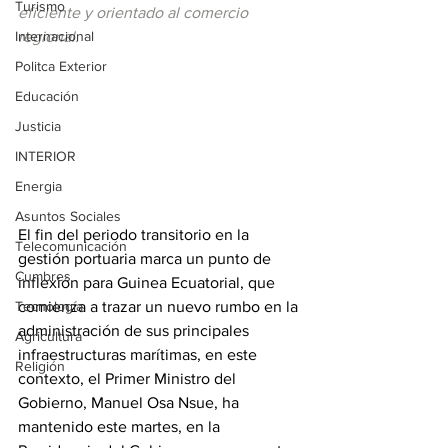
Turismo
eficiente y orientado al comercio 
Internacional
regional.
Politca Exterior
Educación
Justicia
INTERIOR
Energia
Asuntos Sociales
El fin del periodo transitorio en la 
Telecomunicación
gestión portuaria marca un punto de 
Cumbres
inflexión para Guinea Ecuatorial, que 
Tecnología
comienza a trazar un nuevo rumbo en la 
administración de sus principales 
Agricultura
infraestructuras marítimas, en este 
Religión
contexto, el Primer Ministro del 
Gobierno, Manuel Osa Nsue, ha 
mantenido este martes, en la 