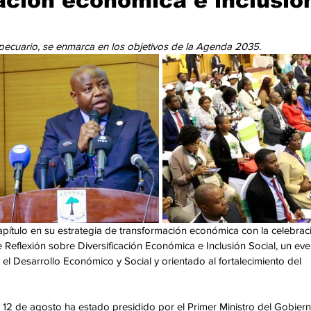
cación económica e inclusió
cación
Cumbres
Tecnología
Agricultura
Religi
opecuario, se enmarca en los objetivos de la Agenda 2035.
apítulo en su estrategia de transformación económica con la celebrac
 Reflexión sobre Diversificación Económica e Inclusión Social, un eve
l Desarrollo Económico y Social y orientado al fortalecimiento del 
, 12 de agosto ha estado presidido por el Primer Ministro del Gobiern