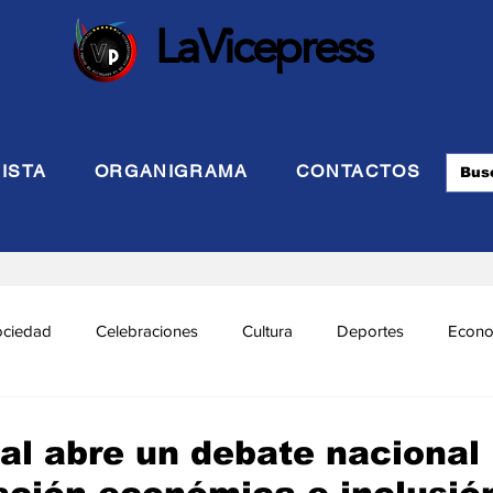
LaVicepress
ISTA
ORGANIGRAMA
CONTACTOS
ociedad
Celebraciones
Cultura
Deportes
Econo
cional
Politca Exterior
Educación
Justicia
INTE
al abre un debate nacional