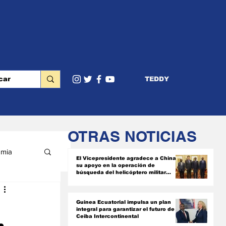
TEDDY
OTRAS NOTICIAS
mia
El Vicepresidente agradece a China
su apoyo en la operación de
búsqueda del helicóptero militar
siniestrado
RIOR
Guinea Ecuatorial impulsa un plan
integral para garantizar el futuro de
Ceiba Intercontinental