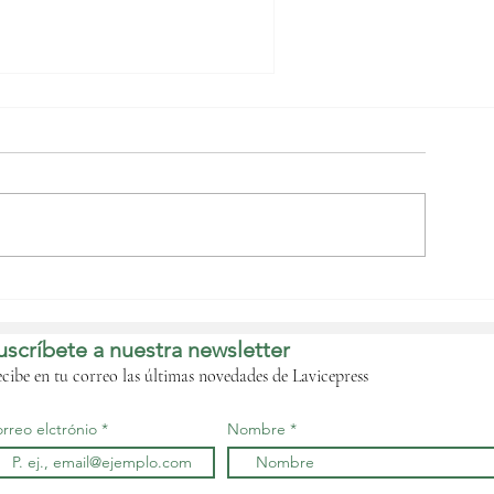
uinea Ecuatorial
ecibe al presidente del
ADEA para abrir una
uscríbete a nuestra newsletter
ueva etapa de
olaboración financiera
cibe en tu correo las últimas novedades de Lavicepress
rreo elctrónio
Nombre