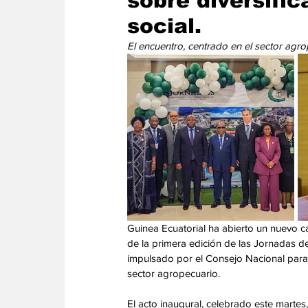
sobre diversifi
Energia
Asuntos Sociales
Telecomuni
social.
El encuentro, centrado en el sector agr
Guinea Ecuatorial ha abierto un nuevo c
de la primera edición de las Jornadas de
impulsado por el Consejo Nacional para e
sector agropecuario.
El acto inaugural, celebrado este martes