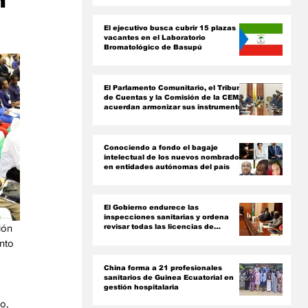
n
ón
El ejecutivo busca cubrir 15 plazas
vacantes en el Laboratorio
Bromatológico de Basupú
El Parlamento Comunitario, el Tribunal
de Cuentas y la Comisión de la CEMAC
acuerdan armonizar sus instrumentos
jurídicos
Conociendo a fondo el bagaje
intelectual de los nuevos nombrados
en entidades autónomas del país ‎
El Gobierno endurece las
inspecciones sanitarias y ordena
ión 
revisar todas las licencias de
farmacias y clínicas
nto 
China forma a 21 profesionales
sanitarios de Guinea Ecuatorial en
gestión hospitalaria
o, 