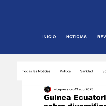
INICIO
NOTICIAS
REV
Todas las Noticias
Política
Sanidad
S
vicepress org
13 ago 2025
Seguridad y Defensa
Turismo
Interna
Guinea Ecuatori