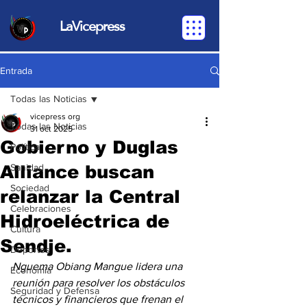
LaVicepress
Entrada
Todas las Noticias
vicepress org
Todas las Noticias
31 oct 2025
Gobierno y Duglas
Política
Alliance buscan
Sanidad
Sociedad
relanzar la Central
Celebraciones
Hidroeléctrica de
Cultura
Sendje.
Deportes
Nguema Obiang Mangue lidera una 
Economia
reunión para resolver los obstáculos 
Seguridad y Defensa
técnicos y financieros que frenan el 