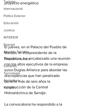
Turismo
proyecto energético. 
Internacional
Politca Exterior
Educación
Justicia
INTERIOR
Energia
El jueves, en el Palacio del Pueblo de 
Asuntos Sociales
Malabo, el vicepresidente de la 
República, ha  encabezado una reunión 
Telecomunicación
con los altos ejecutivos de la empresa 
Cumbres
suiza Duglas Alliance para abordar las 
Tecnología
discrepancias que han paralizado 
Agricultura
durante más de seis años la 
construcción de la Central 
Religión
Hidroeléctrica de Sendje. 
La convocatoria ha respondido a la 