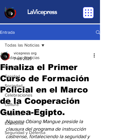
LaVicepress
Entrada
Todas las Noticias
vicepress org
Todas las Noticias
7 feb 2025
Finaliza el Primer
Política
Curso de Formación
Sanidad
Sociedad
Policial en el Marco
Celebraciones
de la Cooperación
Cultura
Guinea-Egipto.
Deportes
Nguema Obiang Mangue preside la 
Economia
clausura del programa de instrucción 
Seguridad y Defensa
castrense, fortaleciendo la seguridad y 