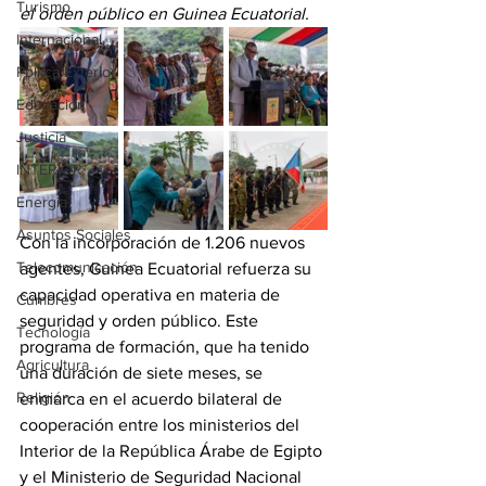
Turismo
el orden público en Guinea Ecuatorial.
Internacional
Politca Exterior
Educación
Justicia
INTERIOR
Energia
Asuntos Sociales
Con la incorporación de 1.206 nuevos 
Telecomunicación
agentes, Guinea Ecuatorial refuerza su 
capacidad operativa en materia de 
Cumbres
seguridad y orden público. Este 
Tecnología
programa de formación, que ha tenido 
Agricultura
una duración de siete meses, se 
Religión
enmarca en el acuerdo bilateral de 
cooperación entre los ministerios del 
Interior de la República Árabe de Egipto 
y el Ministerio de Seguridad Nacional 