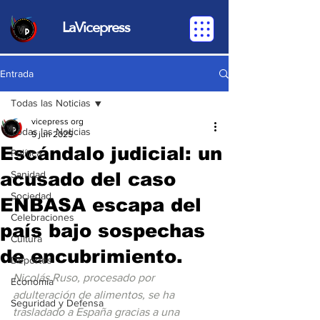
LaVicepress
Entrada
Todas las Noticias
vicepress org
Todas las Noticias
5 jun 2025
Escándalo judicial: un
Política
acusado del caso
Sanidad
Sociedad
ENBASA escapa del
Celebraciones
país bajo sospechas
Cultura
de encubrimiento.
Deportes
Nicolás Ruso, procesado por 
Economia
adulteración de alimentos, se ha 
Seguridad y Defensa
trasladado a España gracias a una 