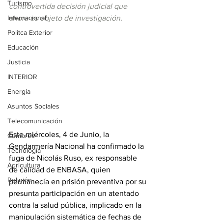
Turismo
controvertida decisión judicial que 
Internacional
ahora es objeto de investigación.
Politca Exterior
Educación
Justicia
INTERIOR
Energia
Asuntos Sociales
Telecomunicación
Este miércoles, 4 de Junio, la 
Cumbres
Gendarmería Nacional ha confirmado la 
Tecnología
fuga de Nicolás Ruso, ex responsable 
Agricultura
de calidad de ENBASA, quien 
Religión
permanecía en prisión preventiva por su 
presunta participación en un atentado 
contra la salud pública, implicado en la 
manipulación sistemática de fechas de 