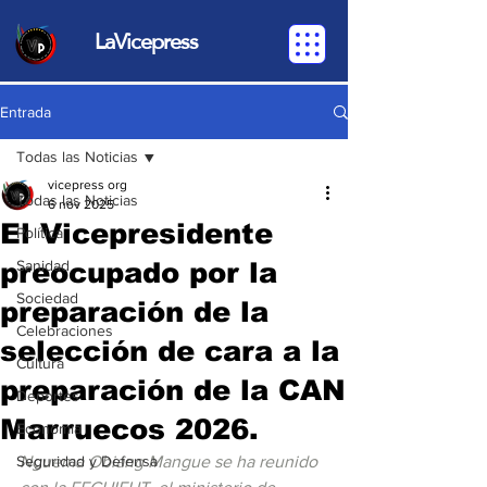
LaVicepress
Entrada
Todas las Noticias
vicepress org
Todas las Noticias
6 nov 2025
El Vicepresidente
Política
preocupado por la
Sanidad
Sociedad
preparación de la
Celebraciones
selección de cara a la
Cultura
preparación de la CAN
Deportes
Marruecos 2026.
Economia
Seguridad y Defensa
Nguema Obiang Mangue se ha reunido 