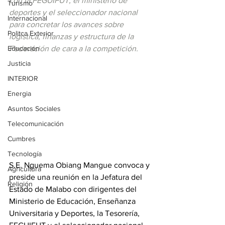
con la FEGUIFUT, el ministerio de 
Turismo
deportes y el seleccionador nacional 
Internacional
para concretar los avances sobre 
Politca Exterior
logística, finanzas y estructura de la 
Educación
Federación de cara a la competición.
Justicia
INTERIOR
Energia
Asuntos Sociales
Telecomunicación
Cumbres
Tecnología
S.E. Nguema Obiang Mangue convoca y 
Agricultura
preside una reunión en la Jefatura del 
Religión
Estado de Malabo con dirigentes del 
Ministerio de Educación, Enseñanza 
Universitaria y Deportes, la Tesorería, 