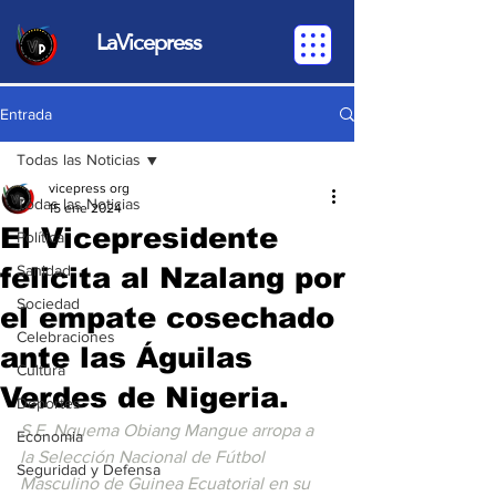
LaVicepress
Entrada
Todas las Noticias
vicepress org
Todas las Noticias
15 ene 2024
El Vicepresidente
Política
felicita al Nzalang por
Sanidad
Sociedad
el empate cosechado
Celebraciones
ante las Águilas
Cultura
Verdes de Nigeria.
Deportes
S.E. Nguema Obiang Mangue arropa a 
Economia
la Selección Nacional de Fútbol 
Seguridad y Defensa
Masculino de Guinea Ecuatorial en su 