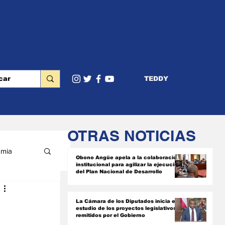
TEDDY
OTRAS NOTICIAS
mia
Obono Angüe apela a la colaboración
institucional para agilizar la ejecución
del Plan Nacional de Desarrollo
RIOR
La Cámara de los Diputados inicia el
estudio de los proyectos legislativos
remitidos por el Gobierno