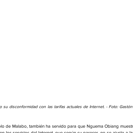
 disconformidad con las tarifas actuales de Internet. - Foto: Gastón
eblo de Malabo, también ha servido para que Nguema Obiang muestr
n los servicios del Internet, que según su parecer, no se ajusta a la