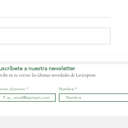
ata recupera la
imagen del monumento
istórico del 3 de
uscríbete a nuestra newsletter
gosto de 1979
cibe en tu correo las últimas novedades de Lavicepress
rreo elctrónio
Nombre