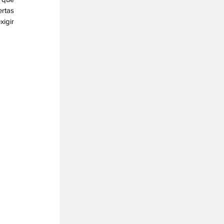
rtas 
igir 