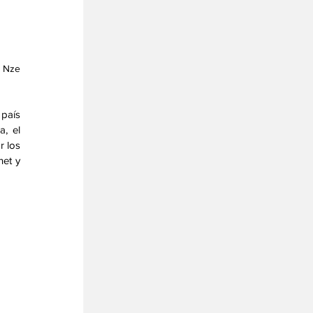
 Nze 
país 
, el 
 los 
et y 