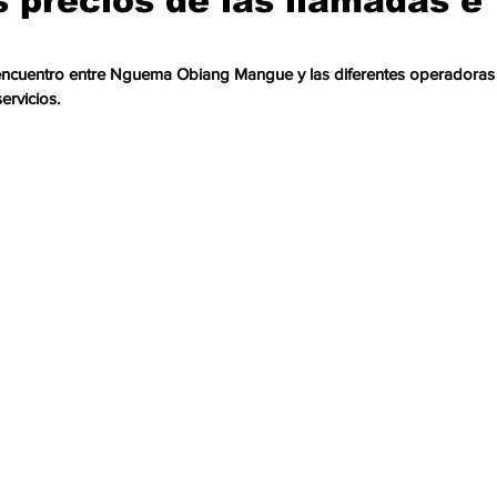
s precios de las llamadas e
cación
Cumbres
Tecnología
Agricultura
Religi
 encuentro entre Nguema Obiang Mangue y las diferentes operadoras
ervicios. 