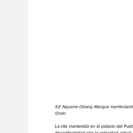
S.E Nguema Obiang Mangue manifestando su
Ondo
La cita mantenida en el palacio del Pu
disconformidad con la velocidad actual e