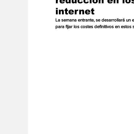
reducción en lo
Energia
Asuntos Sociales
Telecomuni
internet
La semana entrante, se desarrollará un
para fijar los costes definitivos en estos s