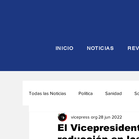
INICIO
NOTICIAS
REV
Todas las Noticias
Política
Sanidad
S
vicepress org
28 jun 2022
Seguridad y Defensa
Turismo
Interna
El Vicepresiden