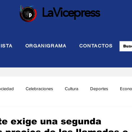
LaVicepress
ISTA
ORGANIGRAMA
CONTACTOS
ociedad
Celebraciones
Cultura
Deportes
Econo
cional
Politca Exterior
Educación
Justicia
INTE
te exige una segunda