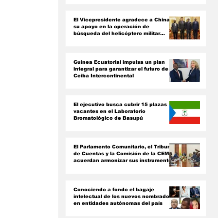
ón
El Vicepresidente agradece a China
su apoyo en la operación de
 
búsqueda del helicóptero militar
siniestrado
Guinea Ecuatorial impulsa un plan
integral para garantizar el futuro de
Ceiba Intercontinental
El ejecutivo busca cubrir 15 plazas
vacantes en el Laboratorio
Bromatológico de Basupú
El Parlamento Comunitario, el Tribunal
de Cuentas y la Comisión de la CEMAC
acuerdan armonizar sus instrumentos
jurídicos
Conociendo a fondo el bagaje
intelectual de los nuevos nombrados
en entidades autónomas del país ‎