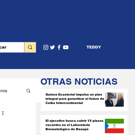
TEDDY
OTRAS NOTICIAS
mia
Guinea Ecuatorial impulsa un plan
integral para garantizar el futuro de
Ceiba Intercontinental
RIOR
l
El ejecutivo busca cubrir 15 plazas
vacantes en el Laboratorio
Bromatológico de Basupú