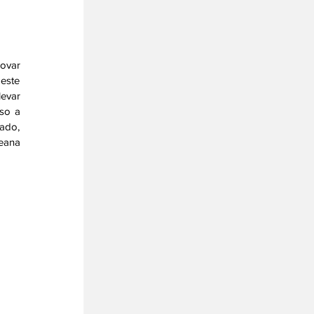
ovar 
este 
evar 
so a 
ado, 
eana 