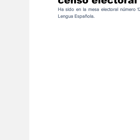
censo electoral
Energia
Asuntos Sociales
Telecomuni
Ha sido en la mesa electoral número 1
Lengua Española.