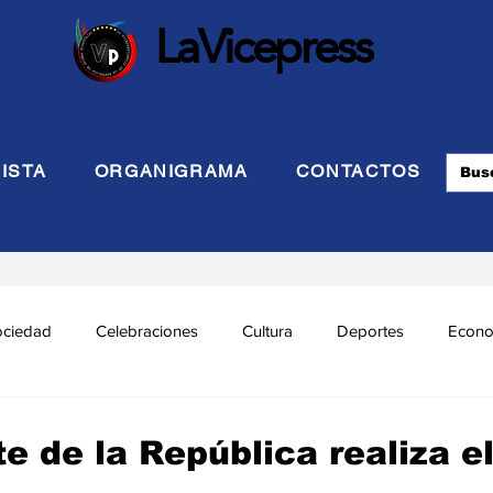
LaVicepress
ISTA
ORGANIGRAMA
CONTACTOS
ociedad
Celebraciones
Cultura
Deportes
Econo
cional
Politca Exterior
Educación
Justicia
INTE
e de la República realiza e