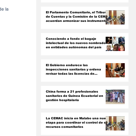
ón
e la 
El Parlamento Comunitario, el Tribunal
de Cuentas y la Comisión de la CEMAC
acuerdan armonizar sus instrumentos
jurídicos
Conociendo a fondo el bagaje
intelectual de los nuevos nombrados
en entidades autónomas del país ‎
El Gobierno endurece las
inspecciones sanitarias y ordena
revisar todas las licencias de
farmacias y clínicas
China forma a 21 profesionales
sanitarios de Guinea Ecuatorial en
gestión hospitalaria
La CEMAC inicia en Malabo una nueva
etapa para coordinar el control de sus
recursos comunitarios