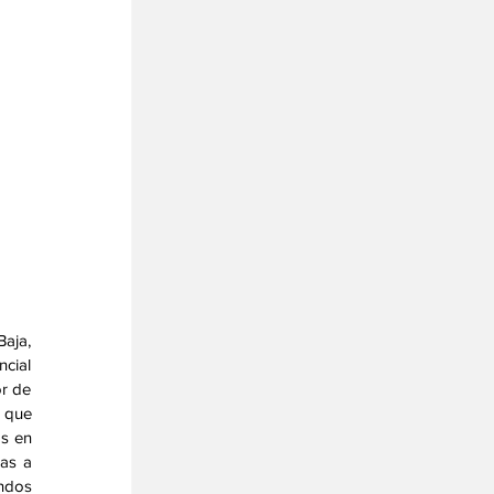
aja, 
cial 
r de 
 que 
s en 
as a 
ndos 