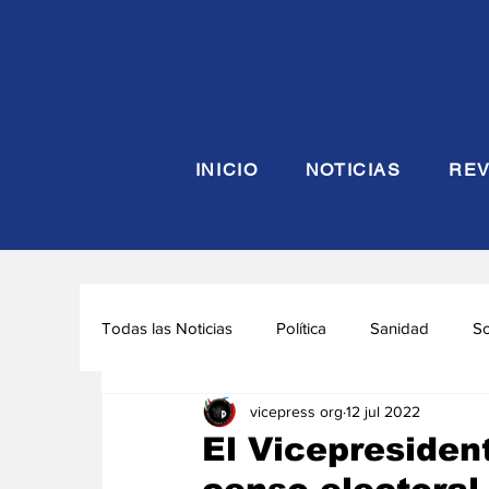
INICIO
NOTICIAS
REV
Todas las Noticias
Política
Sanidad
S
vicepress org
12 jul 2022
Seguridad y Defensa
Turismo
Interna
El Vicepresident