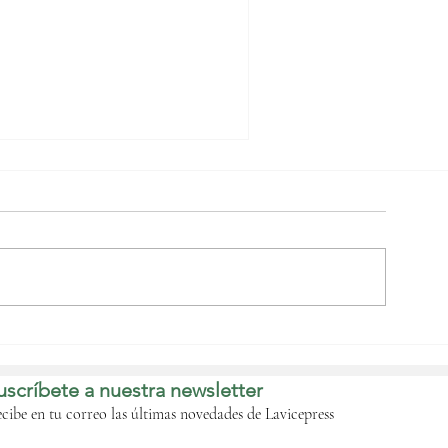
Nguema Obiang
bordará con las
istribuidoras de
uscríbete a nuestra newsletter
ombustible de forma
nminente la crisis que
cibe en tu correo las últimas novedades de Lavicepress
fecta al país‎