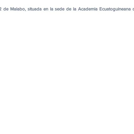
cación
Cumbres
Tecnología
Agricultura
Religi
2 de Malabo, situada en la sede de la Academia Ecuatoguineana d