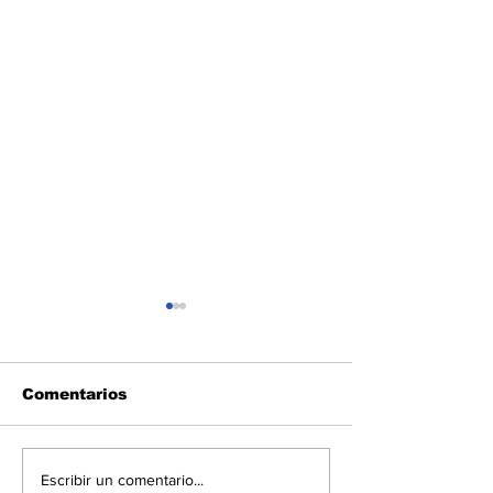
Comentarios
Diputados respaldan
El Gobierno d
Escribir un comentario...