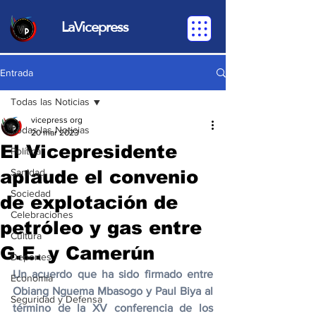
LaVicepress
Entrada
Todas las Noticias
vicepress org
Todas las Noticias
20 mar 2023
El Vicepresidente
Política
aplaude el convenio
Sanidad
Sociedad
de explotación de
Celebraciones
petróleo y gas entre
Cultura
G.E. y Camerún
Deportes
Un acuerdo que ha sido firmado entre 
Economia
Obiang Nguema Mbasogo y Paul Biya al 
Seguridad y Defensa
término de la XV conferencia de los 