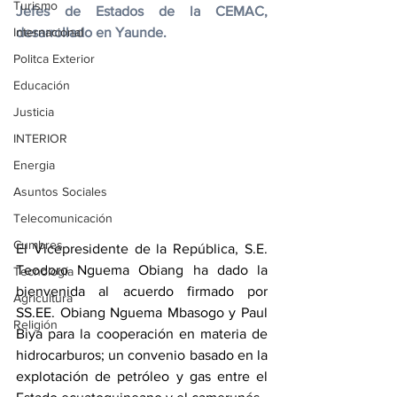
Turismo
Jefes de Estados de la CEMAC, 
Internacional
desarrollado en Yaunde.
Politca Exterior
Educación
Justicia
INTERIOR
Energia
Asuntos Sociales
Telecomunicación
Cumbres
El Vicepresidente de la República, S.E. 
Teodoro Nguema Obiang ha dado la 
Tecnología
bienvenida al acuerdo firmado por 
Agricultura
SS.EE. Obiang Nguema Mbasogo y Paul 
Religión
Biya para la cooperación en materia de 
hidrocarburos; un convenio basado en la 
explotación de petróleo y gas entre el 