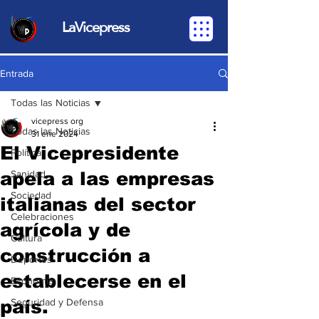
LaVicepress
Entrada
Todas las Noticias
vicepress org
Todas las Noticias
31 ene 2024
El Vicepresidente
Política
apela a las empresas
Sanidad
Sociedad
italianas del sector
Celebraciones
agrícola y de
Cultura
construcción a
Deportes
establecerse en el
Economia
país.
Seguridad y Defensa