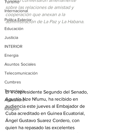
cubano conversaron amenamente 
Turismo
sobre las relaciones de amistad y 
Internacional
cooperación que anexan a la 
Politca Exterior
administración de La Paz y La Habana.
Educación
Justicia
INTERIOR
Energia
Asuntos Sociales
Telecomunicación
Cumbres
Tecnología
El Vicepresidente Segundo del Senado, 
Agustín Nze Nfumu, ha recibido en 
Agricultura
audiencia este jueves al Embajador de 
Religión
Cuba acreditado en Guinea Ecuatorial, 
Ángel Gustavo Suarez Cordero, con 
quien ha repasado las excelentes 