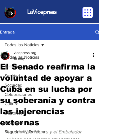
LaVicepress
Entrada
Todas las Noticias
vicepress org
Todas las Noticias
15 may
El Senado reafirma la
Política
voluntad de apoyar a
Sanidad
Sociedad
Cuba en su lucha por
Celebraciones
su soberanía y contra
Cultura
las injerencias
Deportes
externas
Economia
Seguridad y Defensa
Agustín Nze Nfumu y el Embajador 