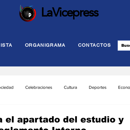
LaVicepress
ISTA
ORGANIGRAMA
CONTACTOS
ociedad
Celebraciones
Cultura
Deportes
Econo
cional
Politca Exterior
Educación
Justicia
INTE
 el apartado del estudio y