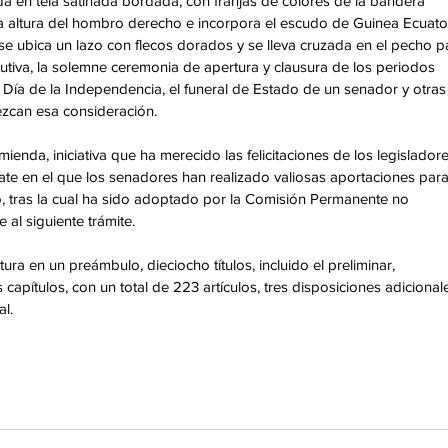
da en tela satinada bordada, con franjas de colores de la bandera 
 la altura del hombro derecho e incorpora el escudo de Guinea Ecuator
l se ubica un lazo con flecos dorados y se lleva cruzada en el pecho p
itutiva, la solemne ceremonia de apertura y clausura de los periodos 
, Día de la Independencia, el funeral de Estado de un senador y otras
ezcan esa consideración.
ienda, iniciativa que ha merecido las felicitaciones de los legisladore
bate en el que los senadores han realizado valiosas aportaciones para
, tras la cual ha sido adoptado por la Comisión Permanente no 
al siguiente trámite.
ura en un preámbulo, dieciocho títulos, incluido el preliminar, 
apítulos, con un total de 223 artículos, tres disposiciones adicionale
al.