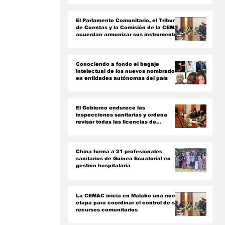
ón
El Parlamento Comunitario, el Tribunal
de Cuentas y la Comisión de la CEMAC
acuerdan armonizar sus instrumentos
jurídicos
Conociendo a fondo el bagaje
intelectual de los nuevos nombrados
en entidades autónomas del país ‎
El Gobierno endurece las
inspecciones sanitarias y ordena
revisar todas las licencias de
farmacias y clínicas
China forma a 21 profesionales
sanitarios de Guinea Ecuatorial en
gestión hospitalaria
La CEMAC inicia en Malabo una nueva
etapa para coordinar el control de sus
recursos comunitarios