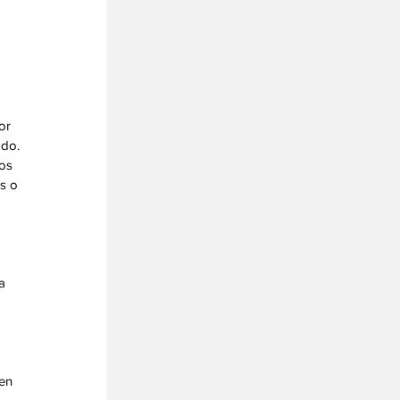
or 
do. 
os 
s o 
a 
 
en 