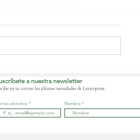
l Parlamento
omunitario, el
ribunal de Cuentas y
uscríbete a nuestra newsletter
a Comisión de la
CEMAC acuerdan
cibe en tu correo las últimas novedades de Lavicepress
rmonizar sus
nstrumentos jurídicos
rreo elctrónio
Nombre