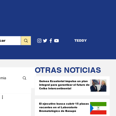
TEDDY
OTRAS NOTICIAS
mia
Guinea Ecuatorial impulsa un plan
integral para garantizar el futuro de
Ceiba Intercontinental
RIOR
El ejecutivo busca cubrir 15 plazas
vacantes en el Laboratorio
Bromatológico de Basupú