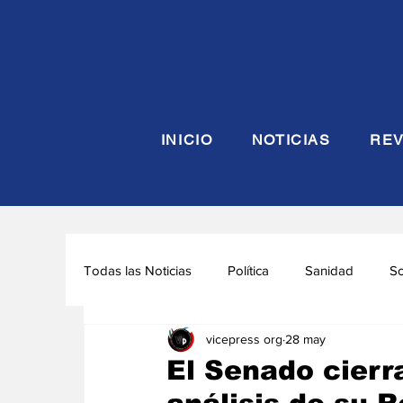
INICIO
NOTICIAS
REV
Todas las Noticias
Política
Sanidad
S
vicepress org
28 may
Seguridad y Defensa
Turismo
Interna
El Senado cierra