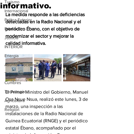
Turismo
informativo.
Internacional
La medida responde a las deficiencias 
Politca Exterior
detectadas en la Radio Nacional y el 
Educación
periódico Ébano, con el objetivo de 
modernizar el sector y mejorar la 
Justicia
calidad informativa.
INTERIOR
Energia
Asuntos Sociales
Telecomunicación
Cumbres
Tecnología
El Primer Ministro del Gobierno, Manuel 
Osa Nsue Nsua, realizó este lunes, 3 de 
Agricultura
marzo, una inspección a las 
Religión
instalaciones de la Radio Nacional de 
Guinea Ecuatorial (RNGE) y el periódico 
estatal Ébano, acompañado por el 