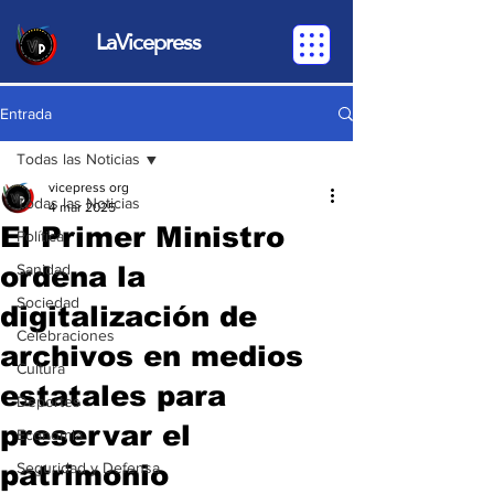
LaVicepress
Entrada
Todas las Noticias
vicepress org
Todas las Noticias
4 mar 2025
El Primer Ministro
Política
ordena la
Sanidad
Sociedad
digitalización de
Celebraciones
archivos en medios
Cultura
estatales para
Deportes
preservar el
Economia
patrimonio
Seguridad y Defensa