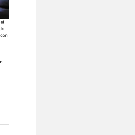
el 
do 
 con 
 
n 