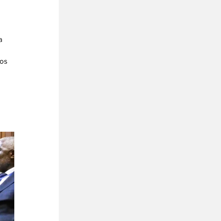
a 
os 
 