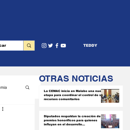
TEDDY
OTRAS NOTICIAS
mia
La CEMAC inicia en Malabo una nueva
etapa para coordinar el control de sus
recursos comunitarios
RIOR
Diputados respaldan la creación de
premios honoríficos para quienes
influyan en el desarrollo
socioeconómico del país