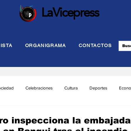
LaVicepress
ISTA
ORGANIGRAMA
CONTACTOS
ociedad
Celebraciones
Cultura
Deportes
Econo
cional
Politca Exterior
Educación
Justicia
INTE
tro inspecciona la embajada