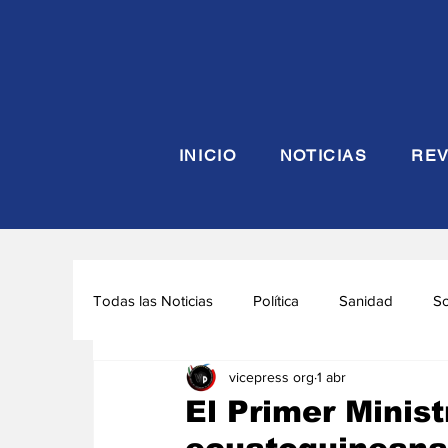
INICIO
NOTICIAS
REV
Todas las Noticias
Política
Sanidad
S
vicepress org
1 abr
Seguridad y Defensa
Turismo
Interna
El Primer Minis