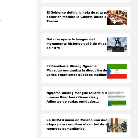
ón
El Gobierno define la hoja de ruta para
poner en marcha la Cuenta Única del
 
Tesoro
Bata recupera la imagen del
monumento histórico del 3 de Agosto
de 1979
El Presidente Obiang Nguema
Mbasogo reorganiza la dirección de
varios organismos públicos mediante
nuevos decretos presidenciales
Nguema Obiang Mangue felicita a los
nuevos Directores Generales y
Adjuntos de varias entidades
paraestatales
La CEMAC inicia en Malabo una nueva
etapa para coordinar el control de sus
recursos comunitarios