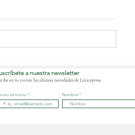
l Gobierno define la
oja de ruta para poner
n marcha la Cuenta
uscríbete a nuestra newsletter
nica del Tesoro
cibe en tu correo las últimas novedades de Lavicepress
rreo elctrónio
Nombre