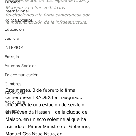
representación de S.E. Nguema Obiang 
Turismo
Mangue y ha transmitido las 
Internacional
felicitaciones a la firma camerunesa por 
Politca Exterior
la materialización de la infraestructura.
Educación
Justicia
INTERIOR
Energia
Asuntos Sociales
Telecomunicación
Cumbres
Este martes, 3 de febrero la firma 
Tecnología
camerunesa TRADEX ha inaugurado 
Agricultura
oficialmente una estación de servicio 
Religión
en la avenida Hassan II de la ciudad de 
Malabo, en un acto solemne al que ha 
asistido el Primer Ministro del Gobierno, 
Manuel Osa Nsue Nsua, en 