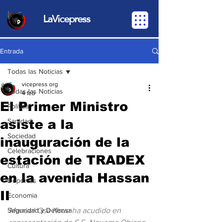
LaVicepress
Entrada
Todas las Noticias
vicepress org
Todas las Noticias
4 feb
El Primer Ministro
Política
asiste a la
Sanidad
Sociedad
inauguración de la
Celebraciones
estación de TRADEX
Cultura
en la avenida Hassan
Deportes
II
Economia
Seguridad y Defensa
Manuel Osa Nsue ha acudido en 