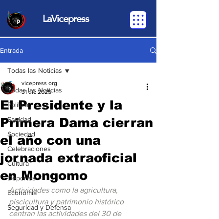
LaVicepress
Entrada
Todas las Noticias
vicepress org
Todas las Noticias
31 dic 2025
El Presidente y la
Política
Primera Dama cierran
Sanidad
Sociedad
el año con una
Celebraciones
jornada extraoficial
Cultura
en Mongomo
Deportes
Actividades como la agricultura, 
Economia
piscicultura y patrimonio histórico 
Seguridad y Defensa
centran las actividades del 30 de 