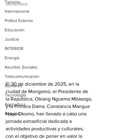
Turismo
diciembre.
Internacional
Politca Exterior
Educación
Justicia
INTERIOR
Energia
Asuntos Sociales
Telecomunicación
El 30 de diciembre de 2025, en la 
Cumbres
ciudad de Mongomo, el Presidente de 
Tecnología
la República, Obiang Nguema Mbasogo, 
Agricultura
y la Primera Dama, Constancia Mangue 
Religión
Nsue Okomo, han llevado a cabo una 
jornada extraoficial dedicada a 
actividades productivas y culturales, 
con el objetivo de poner en valor la 