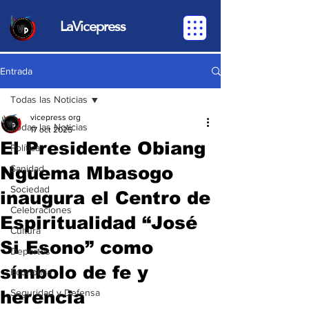
LaVicepress
Entrada
Todas las Noticias
vicepress org
Todas las Noticias
17 oct 2025
El Presidente Obiang
Política
Nguema Mbasogo
Sanidad
Sociedad
inaugura el Centro de
Celebraciones
Espiritualidad “José
Cultura
Si Esono” como
Deportes
símbolo de fe y
Economia
herencia
Seguridad y Defensa