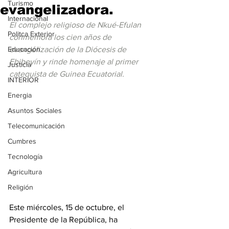
Turismo
evangelizadora.
Internacional
El complejo religioso de Nkué-Efulan 
Politca Exterior
conmemora los cien años de 
Educación
evangelización de la Diócesis de 
Ebibeyín y rinde homenaje al primer 
Justicia
catequista de Guinea Ecuatorial.
INTERIOR
Energia
Asuntos Sociales
Telecomunicación
Cumbres
Tecnología
Agricultura
Religión
Este miércoles, 15 de octubre, el 
Presidente de la República, ha 