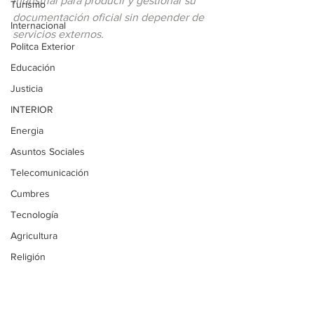
industrial para producir y gestionar su 
Turismo
documentación oficial sin depender de 
Internacional
servicios externos.
Politca Exterior
Educación
Justicia
INTERIOR
Energia
Asuntos Sociales
Telecomunicación
Cumbres
Tecnología
Agricultura
Religión