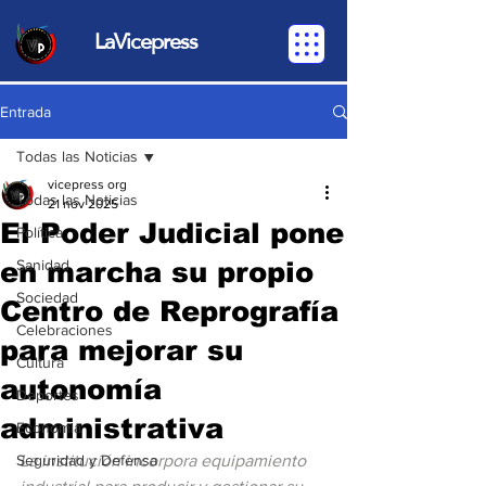
LaVicepress
Entrada
Todas las Noticias
vicepress org
Todas las Noticias
21 nov 2025
El Poder Judicial pone
Política
en marcha su propio
Sanidad
Sociedad
Centro de Reprografía
Celebraciones
para mejorar su
Cultura
autonomía
Deportes
administrativa
Economia
Seguridad y Defensa
La institución incorpora equipamiento 