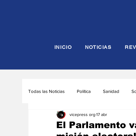
INICIO
NOTICIAS
REV
Todas las Noticias
Política
Sanidad
S
vicepress org
17 abr
Seguridad y Defensa
Turismo
Interna
El Parlamento va