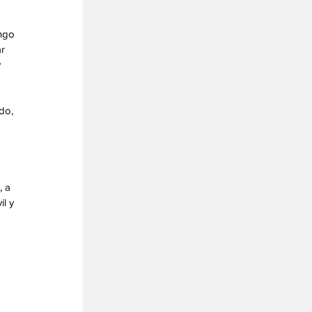
ngo 
r 
 
do, 
 
 a 
l y 
 