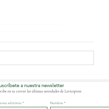
uinea Ecuatorial
mpulsa un plan
ntegral para garantizar
uscríbete a nuestra newsletter
l futuro de Ceiba
ntercontinental
cibe en tu correo las últimas novedades de Lavicepress
rreo elctrónio
Nombre