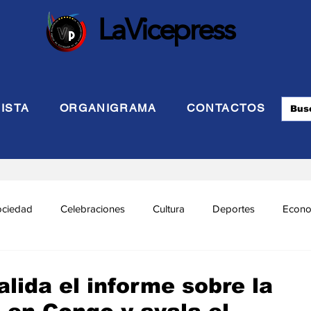
LaVicepress
ISTA
ORGANIGRAMA
CONTACTOS
ociedad
Celebraciones
Cultura
Deportes
Econo
cional
Politca Exterior
Educación
Justicia
INTE
lida el informe sobre la