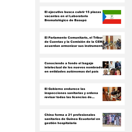
ón
El ejecutivo busca cubrir 15 plazas
vacantes en el Laboratorio
Bromatológico de Basupú
El Parlamento Comunitario, el Tribunal
de Cuentas y la Comisión de la CEMAC
acuerdan armonizar sus instrumentos
jurídicos
Conociendo a fondo el bagaje
intelectual de los nuevos nombrados
en entidades autónomas del país ‎
El Gobierno endurece las
inspecciones sanitarias y ordena
revisar todas las licencias de
farmacias y clínicas
China forma a 21 profesionales
sanitarios de Guinea Ecuatorial en
gestión hospitalaria