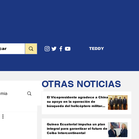
TEDDY
OTRAS NOTICIAS
mia
El Vicepresidente agradece a China
su apoyo en la operación de
búsqueda del helicóptero militar
siniestrado
RIOR
Guinea Ecuatorial impulsa un plan
integral para garantizar el futuro de
Ceiba Intercontinental