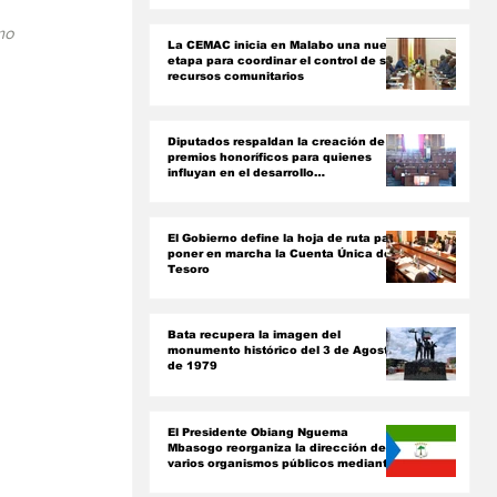
ón
mo 
La CEMAC inicia en Malabo una nueva
etapa para coordinar el control de sus
recursos comunitarios
Diputados respaldan la creación de
premios honoríficos para quienes
influyan en el desarrollo
socioeconómico del país
El Gobierno define la hoja de ruta para
poner en marcha la Cuenta Única del
Tesoro
Bata recupera la imagen del
monumento histórico del 3 de Agosto
de 1979
El Presidente Obiang Nguema
Mbasogo reorganiza la dirección de
varios organismos públicos mediante
nuevos decretos presidenciales