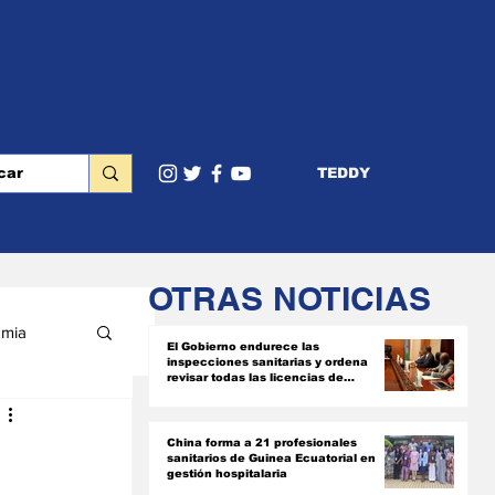
TEDDY
OTRAS NOTICIAS
mia
El Gobierno endurece las
inspecciones sanitarias y ordena
revisar todas las licencias de
farmacias y clínicas
RIOR
China forma a 21 profesionales
sanitarios de Guinea Ecuatorial en
gestión hospitalaria