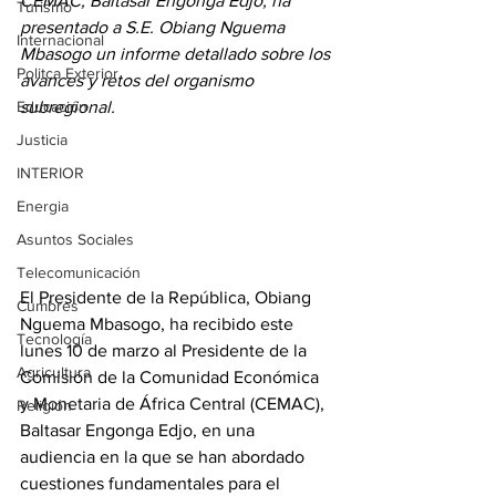
CEMAC, Baltasar Engonga Edjo, ha 
Turismo
presentado a S.E. Obiang Nguema 
Internacional
Mbasogo un informe detallado sobre los 
Politca Exterior
avances y retos del organismo 
Educación
subregional.
Justicia
INTERIOR
Energia
Asuntos Sociales
Telecomunicación
El Presidente de la República, Obiang 
Cumbres
Nguema Mbasogo, ha recibido este 
Tecnología
lunes 10 de marzo al Presidente de la 
Agricultura
Comisión de la Comunidad Económica 
y Monetaria de África Central (CEMAC), 
Religión
Baltasar Engonga Edjo, en una 
audiencia en la que se han abordado 
cuestiones fundamentales para el 