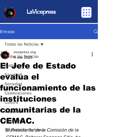
LaVicepress
Entrada
Todas las Noticias
vicepress org
Todas las Noticias
11 mar 2025
El Jefe de Estado
Política
evalúa el
Sanidad
Sociedad
funcionamiento de las
Celebraciones
instituciones
Cultura
comunitarias de la
Deportes
CEMAC.
Economia
Seguridad y Defensa
El Presidente de la Comisión de la 