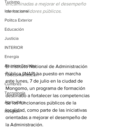
Turismo
encaminadas a mejorar el desempeño 
Internacional
de los servidores públicos.
Politca Exterior
Educación
Justicia
INTERIOR
Energia
Asuntos Sociales
El Instituto Nacional de Administración 
Pública (INAP) ha puesto en marcha 
Telecomunicación
este lunes, 7 de julio en la ciudad de 
Cumbres
Mongomo, un programa de formación 
Tecnología
destinado a fortalecer las competencias 
Agricultura
de los funcionarios públicos de la 
localidad, como parte de las iniciativas 
Religión
orientadas a mejorar el desempeño de 
la Administración.