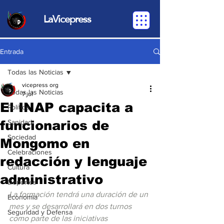
LaVicepress
Entrada
Todas las Noticias
vicepress org
Todas las Noticias
7 jul
El INAP capacita a
Política
funcionarios de
Sanidad
Sociedad
Mongomo en
Celebraciones
redacción y lenguaje
Cultura
administrativo
Deportes
La formación tendrá una duración de un 
Economia
mes y se desarrollará en dos turnos 
Seguridad y Defensa
como parte de las iniciativas 