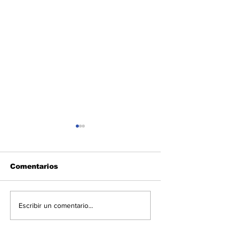
Comentarios
Nguema Obiang
La Ciudad de
Escribir un comentario...
Mangue impulsa
proyecta un 