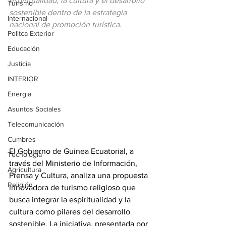
espiritualidad, la cultura y el desarrollo 
Turismo
sostenible dentro de la estrategia 
Internacional
nacional de promoción turística.
Politca Exterior
Educación
Justicia
INTERIOR
Energia
Asuntos Sociales
Telecomunicación
Cumbres
El Gobierno de Guinea Ecuatorial, a 
Tecnología
través del Ministerio de Información, 
Agricultura
Prensa y Cultura, analiza una propuesta 
Religión
innovadora de turismo religioso que 
busca integrar la espiritualidad y la 
cultura como pilares del desarrollo 
sostenible. La iniciativa, presentada por 