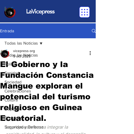
LaVicepress
Entrada
Todas las Noticias
vicepress org
Todas las Noticias
9 oct 2025
El Gobierno y la
Política
Fundación Constancia
Sanidad
Sociedad
Mangue exploran el
Celebraciones
potencial del turismo
Cultura
religioso en Guinea
Deportes
Ecuatorial.
Economia
Seguridad y Defensa
La propuesta busca integrar la 