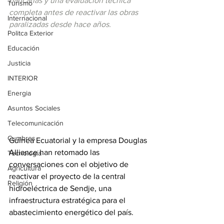
bancarias y una evaluación técnica 
Turismo
completa antes de reactivar las obras 
Internacional
paralizadas desde hace años.
Politca Exterior
Educación
Justicia
INTERIOR
Energia
Asuntos Sociales
Telecomunicación
Cumbres
Guinea Ecuatorial y la empresa Douglas 
Alliance han retomado las 
Tecnología
conversaciones con el objetivo de 
Agricultura
reactivar el proyecto de la central 
Religión
hidroeléctrica de Sendje, una 
infraestructura estratégica para el 
abastecimiento energético del país. 