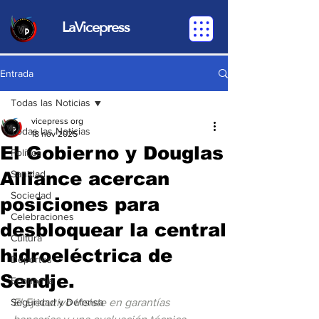
LaVicepress
Entrada
Todas las Noticias
vicepress org
Todas las Noticias
18 nov 2025
El Gobierno y Douglas
Política
Alliance acercan
Sanidad
Sociedad
posiciones para
Celebraciones
desbloquear la central
Cultura
hidroeléctrica de
Deportes
Sendje.
Economia
Seguridad y Defensa
El Ejecutivo insiste en garantías 