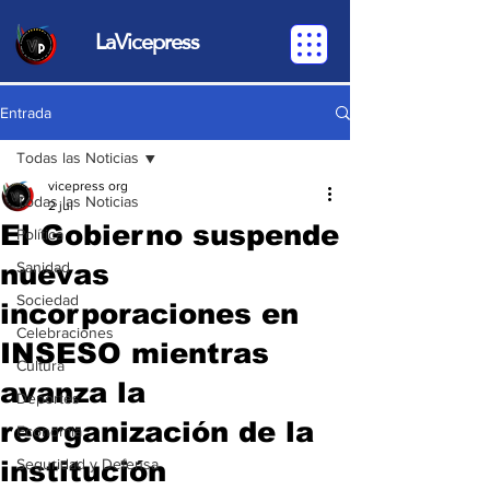
LaVicepress
Entrada
Todas las Noticias
vicepress org
Todas las Noticias
2 jul
El Gobierno suspende
Política
nuevas
Sanidad
Sociedad
incorporaciones en
Celebraciones
INSESO mientras
Cultura
avanza la
Deportes
reorganización de la
Economia
institución
Seguridad y Defensa