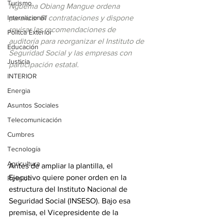
Turismo
Nguema Obiang Mangue ordena 
Internacional
paralizar 61 contrataciones y dispone 
revisar las recomendaciones de 
Politca Exterior
auditoría para reorganizar el Instituto de 
Educación
Seguridad Social y las empresas con 
Justicia
participación estatal.
INTERIOR
Energia
Asuntos Sociales
Telecomunicación
Cumbres
Tecnología
Agricultura
Antes de ampliar la plantilla, el 
Ejecutivo quiere poner orden en la 
Religión
estructura del Instituto Nacional de 
Seguridad Social (INSESO). Bajo esa 
premisa, el Vicepresidente de la 