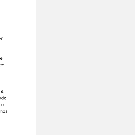
 
ón 
e 
e: 
9, 
odo 
co 
chos 