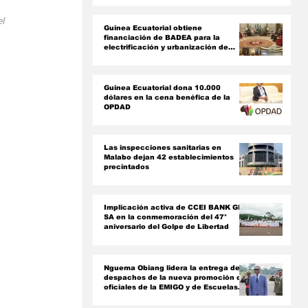
ón
l 
Guinea Ecuatorial obtiene
financiación de BADEA para la
electrificación y urbanización de
Ciudad de La Paz
Guinea Ecuatorial dona 10.000
dólares en la cena benéfica de la
OPDAD
Las inspecciones sanitarias en
Malabo dejan 42 establecimientos
precintados
Implicación activa de CCEI BANK GE
SA en la conmemoración del 47°
aniversario del Golpe de Libertad ‎
Nguema Obiang lidera la entrega de
despachos de la nueva promoción de
oficiales de la EMIGO y de Escuelas
Militares Rusas‎