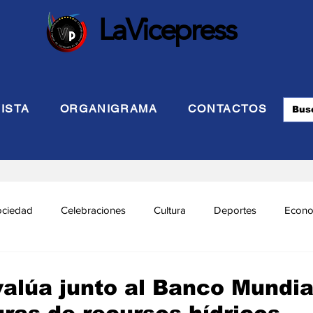
LaVicepress
ISTA
ORGANIGRAMA
CONTACTOS
ociedad
Celebraciones
Cultura
Deportes
Econo
cional
Politca Exterior
Educación
Justicia
INTE
valúa junto al Banco Mundia