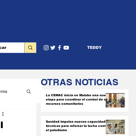
TEDDY
OTRAS NOTICIAS
mia
La CEMAC inicia en Malabo una nueva
etapa para coordinar el control de sus
recursos comunitarios
RIOR
l
Sanidad impulsa nuevas capacidades
técnicas para reforzar la lucha contra
el paludismo