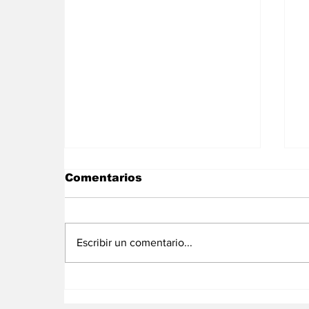
Comentarios
Escribir un comentario...
Guinea Ecuatorial
E
recibe al presidente del
l
BADEA para abrir una
l