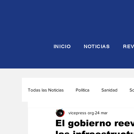
INICIO
NOTICIAS
REV
Todas las Noticias
Política
Sanidad
S
vicepress org
24 mar
Seguridad y Defensa
Turismo
Interna
El gobierno ree