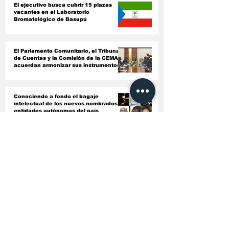
El ejecutivo busca cubrir 15 plazas
vacantes en el Laboratorio
Bromatológico de Basupú
El Parlamento Comunitario, el Tribunal
de Cuentas y la Comisión de la CEMAC
acuerdan armonizar sus instrumentos
jurídicos
Conociendo a fondo el bagaje
intelectual de los nuevos nombrados en
entidades autónomas del país ‎
El Gobierno endurece las inspecciones
sanitarias y ordena revisar todas las
licencias de farmacias y clínicas
China forma a 21 profesionales
sanitarios de Guinea Ecuatorial en
gestión hospitalaria