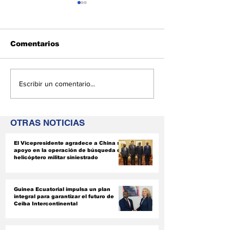
Comentarios
Guinea Ecuatorial
El Parlament
Escribir un comentario...
impulsa un plan
Comunitario, 
integral para
Tribunal de 
garantizar el futuro
y la Comisión
OTRAS NOTICIAS
de Ceiba
CEMAC acuer
Intercontinental
armonizar su
El Vicepresidente agradece a China su
instrumentos
apoyo en la operación de búsqueda del
jurídicos
helicóptero militar siniestrado
Guinea Ecuatorial impulsa un plan
integral para garantizar el futuro de
Ceiba Intercontinental