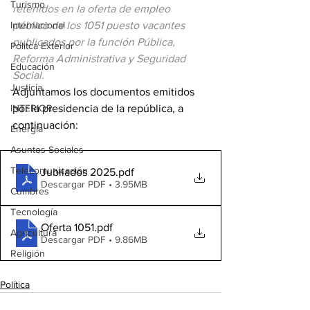
Turismo
retenidos en la oferta de empleo 
Internacional
público de los 1051 puesto vacantes 
publicados por la función Pública, 
Politca Exterior
Reforma Administrativa y Seguridad 
Educación
Social.
Justicia
Adjuntamos los documentos emitidos 
INTERIOR
por la presidencia de la república, a 
continuación:
Energia
Asuntos Sociales
Telecomunicación
Jubilados 2025
.pdf
Descargar PDF • 3.95MB
Cumbres
Tecnología
Oferta 1051
.pdf
Agricultura
Descargar PDF • 9.86MB
Religión
Política