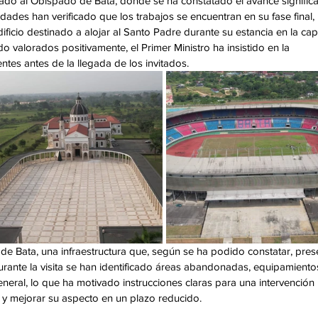
dado al Obispado de Bata, donde se ha constatado el avance significa
idades han verificado que los trabajos se encuentran en su fase final, 
ficio destinado a alojar al Santo Padre durante su estancia en la capi
o valorados positivamente, el Primer Ministro ha insistido en la 
ntes antes de la llegada de los invitados.
 de Bata, una infraestructura que, según se ha podido constatar, pres
urante la visita se han identificado áreas abandonadas, equipamiento
neral, lo que ha motivado instrucciones claras para una intervención 
o y mejorar su aspecto en un plazo reducido.