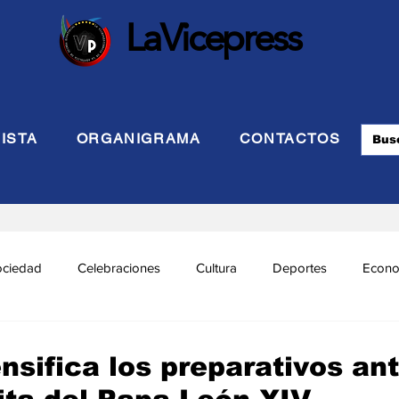
LaVicepress
ISTA
ORGANIGRAMA
CONTACTOS
ociedad
Celebraciones
Cultura
Deportes
Econo
cional
Politca Exterior
Educación
Justicia
INTE
nsifica los preparativos an