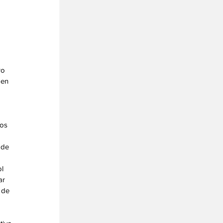
ro 
 en 
os 
 de 
l 
ar 
 de 