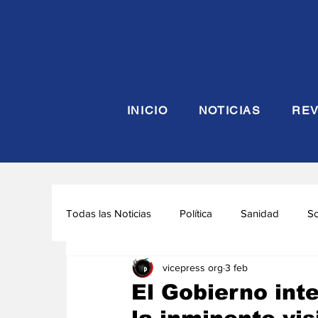
INICIO
NOTICIAS
REV
Todas las Noticias
Política
Sanidad
S
vicepress org
3 feb
Seguridad y Defensa
Turismo
Interna
El Gobierno inte