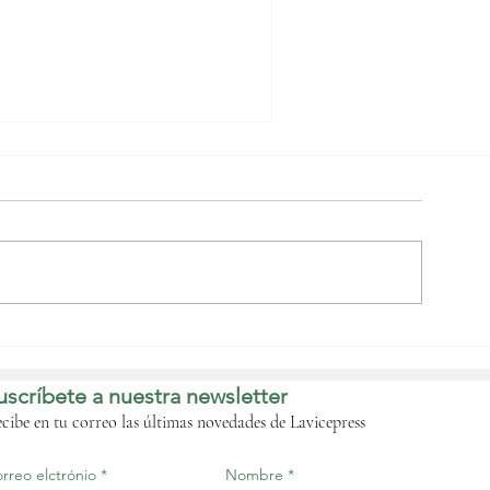
Obiang Nguema
Mbasogo acompaña a
a Iglesia en el adiós al
uscríbete a nuestra newsletter
adre Fortunato Nsue
Esono
cibe en tu correo las últimas novedades de Lavicepress
rreo elctrónio
Nombre