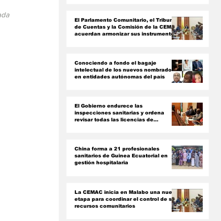
ón
ada 
El Parlamento Comunitario, el Tribunal
de Cuentas y la Comisión de la CEMAC
acuerdan armonizar sus instrumentos
jurídicos
Conociendo a fondo el bagaje
intelectual de los nuevos nombrados
en entidades autónomas del país ‎
El Gobierno endurece las
inspecciones sanitarias y ordena
revisar todas las licencias de
farmacias y clínicas
China forma a 21 profesionales
sanitarios de Guinea Ecuatorial en
gestión hospitalaria
La CEMAC inicia en Malabo una nueva
etapa para coordinar el control de sus
recursos comunitarios