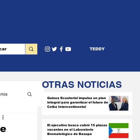
TEDDY
OTRAS NOTICIAS
mia
Guinea Ecuatorial impulsa un plan
integral para garantizar el futuro de
Ceiba Intercontinental
RIOR
te
El ejecutivo busca cubrir 15 plazas
vacantes en el Laboratorio
Bromatológico de Basupú