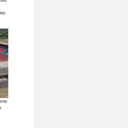
tivo 
tal 
enta 
s 