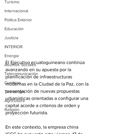
Turismo
Internacional
Politca Exterior
Educación
Justicia
INTERIOR
Energia
El Ejecutivo ecuatoguineano continúa 
Asuntos Sociales
avanzando en su apuesta por la 
Telecomunicación
planificación de infraestructuras 
Cumbres
modernas en la Ciudad de la Paz, con la 
presentación de nuevas propuestas 
Tecnología
urbanísticas orientadas a configurar una 
Agricultura
capital acorde a criterios de orden y 
Religión
proyección futurista.
En este contexto, la empresa china 