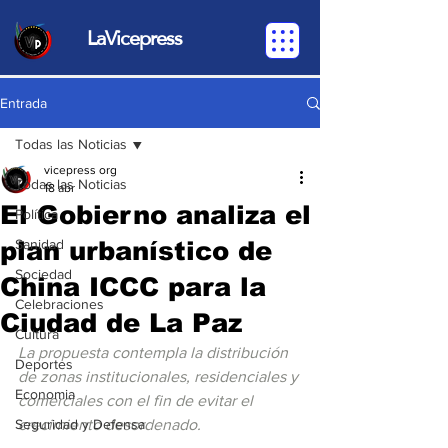
LaVicepress
Entrada
Todas las Noticias
vicepress org
Todas las Noticias
18 abr
El Gobierno analiza el
Política
plan urbanístico de
Sanidad
Sociedad
China ICCC para la
Celebraciones
Ciudad de La Paz
Cultura
La propuesta contempla la distribución 
Deportes
de zonas institucionales, residenciales y 
Economia
comerciales con el fin de evitar el 
Seguridad y Defensa
crecimiento desordenado.