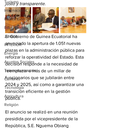
Turismo
justo y transparente.
Internacional
Politca Exterior
Educación
Justicia
El Gobierno de Guinea Ecuatorial ha 
anunciado la apertura de 1.051 nuevas 
INTERIOR
plazas en la administración pública para 
Energia
reforzar la operatividad del Estado. Esta 
Asuntos Sociales
decisión responde a la necesidad de 
Telecomunicación
reemplazar a más de un millar de 
funcionarios que se jubilarán entre 
Cumbres
2024 y 2025, así como a garantizar una 
Tecnología
transición eficiente en la gestión 
Agricultura
pública.
Religión
El anuncio se realizó en una reunión 
presidida por el vicepresidente de la 
República, S.E. Nguema Obiang 