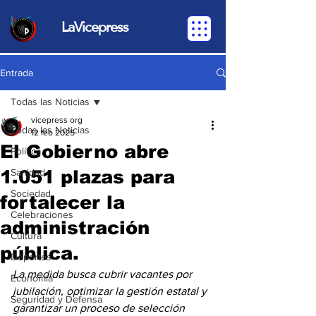
LaVicepress
Entrada
Todas las Noticias
vicepress org
Todas las Noticias
12 feb 2025
El Gobierno abre
Política
1.051 plazas para
Sanidad
Sociedad
fortalecer la
Celebraciones
administración
Cultura
pública.
Deportes
La medida busca cubrir vacantes por 
Economia
jubilación, optimizar la gestión estatal y 
Seguridad y Defensa
garantizar un proceso de selección 