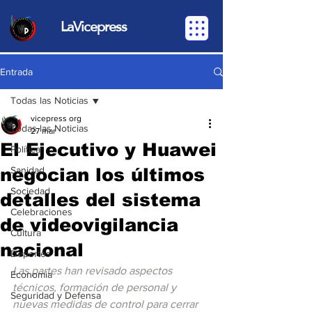
LaVicepress
Entrada
Todas las Noticias
vicepress org
Todas las Noticias
27 mar
El Ejecutivo y Huawei
Política
negocian los últimos
Sanidad
Sociedad
detalles del sistema
Celebraciones
de videovigilancia
Cultura
nacional
Deportes
Las partes han revisado aspectos 
Economia
técnicos, formación de personal y 
Seguridad y Defensa
nuevas medidas de control para cerrar 