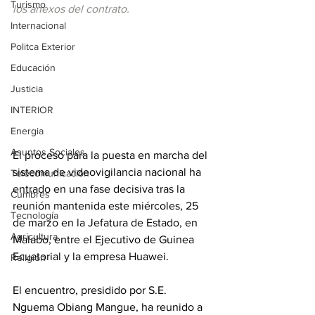
Turismo
los anexos del contrato.
Internacional
Politca Exterior
Educación
Justicia
INTERIOR
Energia
Asuntos Sociales
El proceso para la puesta en marcha del 
sistema de videovigilancia nacional ha 
Telecomunicación
entrado en una fase decisiva tras la 
Cumbres
reunión mantenida este miércoles, 25 
Tecnología
de marzo en la Jefatura de Estado, en 
Agricultura
Malabo, entre el Ejecutivo de Guinea 
Ecuatorial y la empresa Huawei.
Religión
El encuentro, presidido por S.E. 
Nguema Obiang Mangue, ha reunido a 