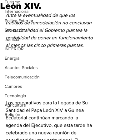
Turismo
León XIV.
Internacional
Ante la eventualidad de que los 
Politca Exterior
trabajos de remodelación no concluyan 
Educación
en su totalidad el Gobierno plantea la 
posibilidad de poner en funcionamiento 
Justicia
al menos las cinco primeras plantas.
INTERIOR
Energia
Asuntos Sociales
Telecomunicación
Cumbres
Tecnología
Los preparativos para la llegada de Su 
Agricultura
Santidad el Papa León XIV a Guinea 
Religión
Ecuatorial continúan marcando la 
agenda del Ejecutivo, que esta tarde ha 
celebrado una nueva reunión de 