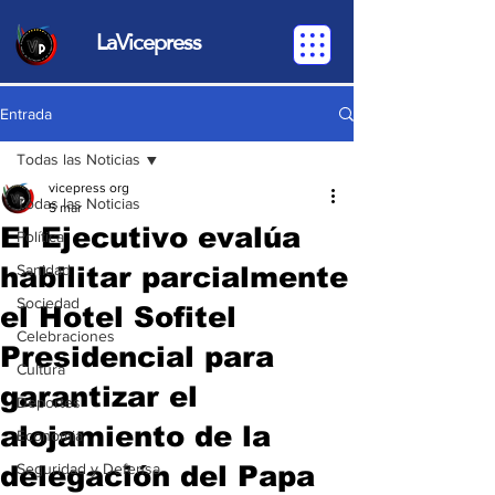
LaVicepress
Entrada
Todas las Noticias
vicepress org
Todas las Noticias
5 mar
El Ejecutivo evalúa
Política
habilitar parcialmente
Sanidad
Sociedad
el Hotel Sofitel
Celebraciones
Presidencial para
Cultura
garantizar el
Deportes
alojamiento de la
Economia
delegación del Papa
Seguridad y Defensa