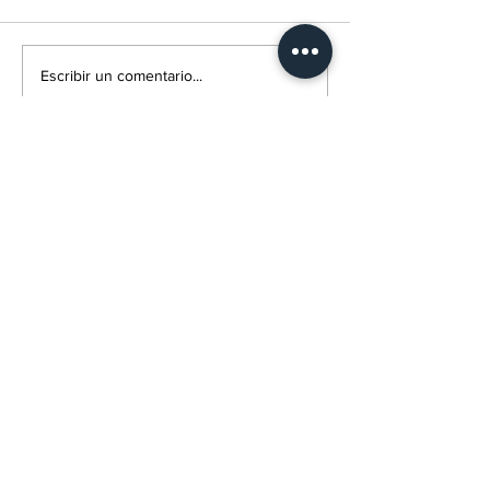
Implicación activa de
Guinea Ecuat
Escribir un comentario...
CCEI BANK GE SA en
conmemora e
la conmemoración
aniversario d
del 47° aniversario
de Libertad c
OTRAS NOTICIAS
del Golpe de Libertad
desfile cívico
en Ciudad de 
Guinea Ecuatorial impulsa un plan
integral para garantizar el futuro de
Ceiba Intercontinental
El ejecutivo busca cubrir 15 plazas
vacantes en el Laboratorio
Bromatológico de Basupú
El Parlamento Comunitario, el Tribunal
de Cuentas y la Comisión de la CEMAC
acuerdan armonizar sus instrumentos
jurídicos